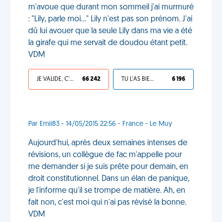
m'avoue que durant mon sommeil j'ai murmuré
: "Lily, parle moi..." Lily n'est pas son prénom. J'ai
dû lui avouer que la seule Lily dans ma vie a été
la girafe qui me servait de doudou étant petit.
VDM
JE VALIDE, C'EST UNE VDM
66 242
TU L'AS BIEN MÉRITÉ
6 196
Par Emii83 - 14/05/2015 22:56 - France - Le Muy
Aujourd'hui, après deux semaines intenses de
révisions, un collègue de fac m'appelle pour
me demander si je suis prête pour demain, en
droit constitutionnel. Dans un élan de panique,
je l'informe qu'il se trompe de matière. Ah, en
fait non, c'est moi qui n'ai pas révisé la bonne.
VDM