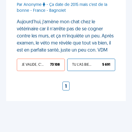
Par Anonyme
- Ça date de 2015 mais c'est de la
bonne - France - Bagnolet
Aujourd'hui, j’amène mon chat chez le
vétérinaire car il n’arrête pas de se cogner
contre les murs, et ça m’inquiète un peu. Après
examen, le véto me révèle que tout va bien, il
est en parfaite santé, juste un peu con. VDM
JE VALIDE, C'EST UNE VDM
73 108
TU L'AS BIEN MÉRITÉ
5 691
1