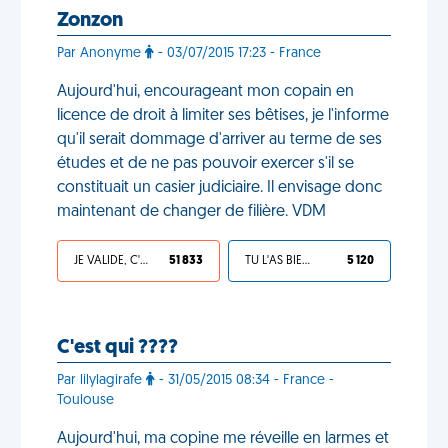
Zonzon
Par Anonyme
- 03/07/2015 17:23 - France
Aujourd'hui, encourageant mon copain en
licence de droit à limiter ses bêtises, je l'informe
qu'il serait dommage d'arriver au terme de ses
études et de ne pas pouvoir exercer s'il se
constituait un casier judiciaire. Il envisage donc
maintenant de changer de filière. VDM
JE VALIDE, C'EST UNE VDM
51 833
TU L'AS BIEN MÉRITÉ
5 120
C'est qui ????
Par lilylagirafe
- 31/05/2015 08:34 - France -
Toulouse
Aujourd'hui, ma copine me réveille en larmes et