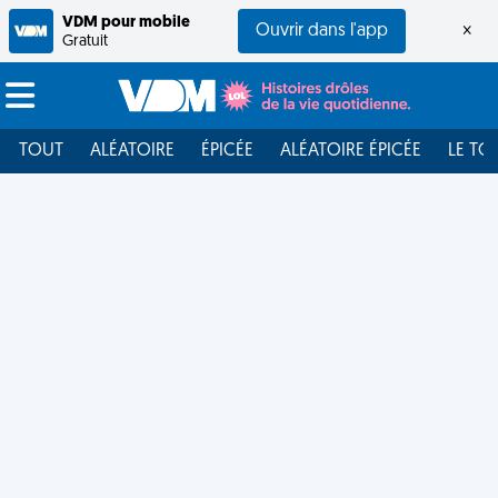
VDM pour mobile
Ouvrir dans l'app
×
Gratuit
TOUT
ALÉATOIRE
ÉPICÉE
ALÉATOIRE ÉPICÉE
LE TO