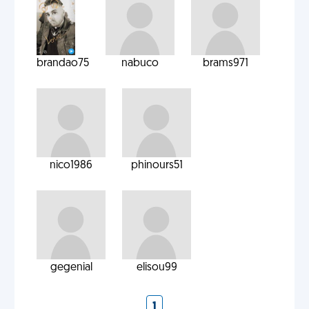
brandao75
nabuco
brams971
nico1986
phinours51
gegenial
elisou99
1