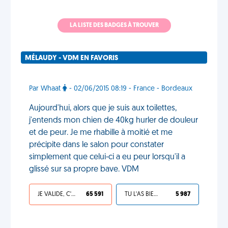
LA LISTE DES BADGES À TROUVER
MÉLAUDY - VDM EN FAVORIS
Par Whaat
- 02/06/2015 08:19 - France - Bordeaux
Aujourd'hui, alors que je suis aux toilettes,
j'entends mon chien de 40kg hurler de douleur
et de peur. Je me rhabille à moitié et me
précipite dans le salon pour constater
simplement que celui-ci a eu peur lorsqu'il a
glissé sur sa propre bave. VDM
JE VALIDE, C'EST UNE VDM
65 591
TU L'AS BIEN MÉRITÉ
5 987