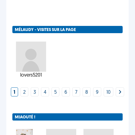
MÉLAUDY - VISITES SUR LA PAGE
lovers5201
1
2
3
4
5
6
7
8
9
10
MIAOUTÉ !