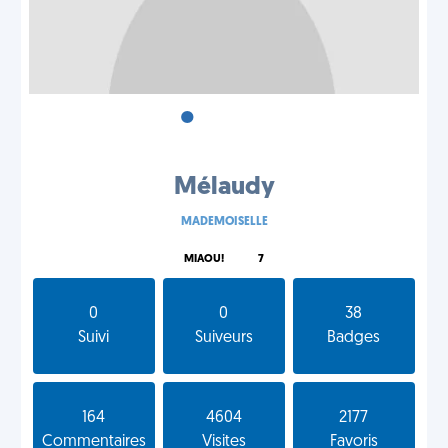
•
•
•
Mélaudy
MADEMOISELLE
MIAOU!
7
0
0
38
Suivi
Suiveurs
Badges
164
4604
2177
Commentaires
Visites
Favoris