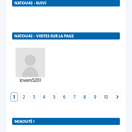
NATOU42 - SUIVI
NATOU42 - VISITES SUR LA PAGE
lovers5201
1
2
3
4
5
6
7
8
9
10
MIAOUTÉ !