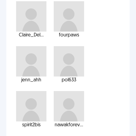
Claire_Del...
fourpaws
jenn_ahh
pol633
spirit2bis
nawakforev...