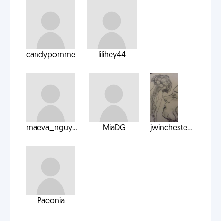
candypomme
lilihey44
maeva_nguy...
MiaDG
jwincheste...
Paeonia