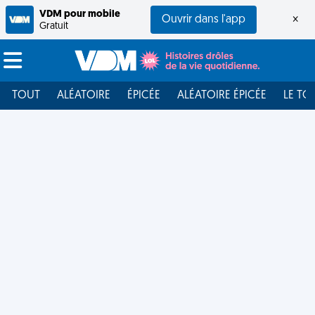
VDM pour mobile
Ouvrir dans l'app
×
Gratuit
TOUT
ALÉATOIRE
ÉPICÉE
ALÉATOIRE ÉPICÉE
LE TO