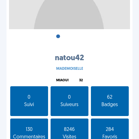
•
•
•
natou42
MADEMOISELLE
MIAOU!
32
0
0
62
Suivi
Suiveurs
Badges
130
8246
284
Commentaires
Visites
Favoris