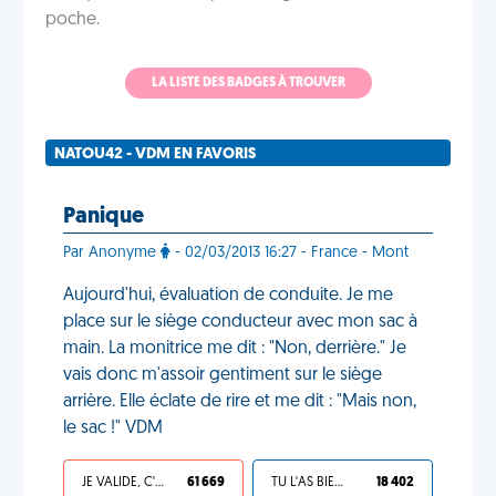
poche.
LA LISTE DES BADGES À TROUVER
NATOU42 - VDM EN FAVORIS
Panique
Par Anonyme
- 02/03/2013 16:27 - France - Mont
Aujourd'hui, évaluation de conduite. Je me
place sur le siège conducteur avec mon sac à
main. La monitrice me dit : "Non, derrière." Je
vais donc m'assoir gentiment sur le siège
arrière. Elle éclate de rire et me dit : "Mais non,
le sac !" VDM
JE VALIDE, C'EST UNE VDM
61 669
TU L'AS BIEN MÉRITÉ
18 402