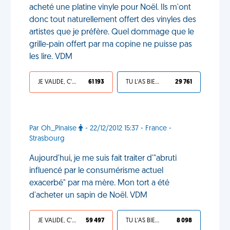
acheté une platine vinyle pour Noël. Ils m'ont
donc tout naturellement offert des vinyles des
artistes que je préfère. Quel dommage que le
grille-pain offert par ma copine ne puisse pas
les lire. VDM
JE VALIDE, C'EST UNE VDM
61 193
TU L'AS BIEN MÉRITÉ
29 761
Par Oh_Pinaise
- 22/12/2012 15:37 - France -
Strasbourg
Aujourd'hui, je me suis fait traiter d'"abruti
influencé par le consumérisme actuel
exacerbé" par ma mère. Mon tort a été
d'acheter un sapin de Noël. VDM
JE VALIDE, C'EST UNE VDM
59 497
TU L'AS BIEN MÉRITÉ
8 098