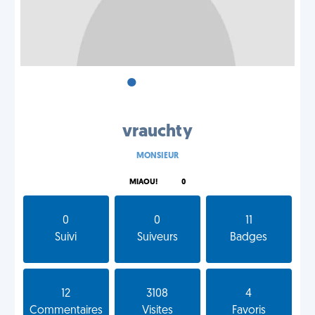
•
•
•
vrauchty
MONSIEUR
MIAOU!
0
0
0
11
Suivi
Suiveurs
Badges
12
3108
4
Commentaires
Visites
Favoris