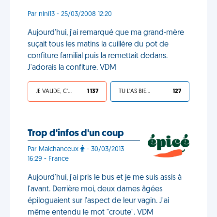
Par nini13 - 25/03/2008 12:20
Aujourd'hui, j'ai remarqué que ma grand-mère
suçait tous les matins la cuillère du pot de
confiture familial puis la remettait dedans.
J'adorais la confiture. VDM
JE VALIDE, C'EST UNE VDM
1 137
TU L'AS BIEN MÉRITÉ
127
Trop d'infos d'un coup
Par Malchanceux
- 30/03/2013
16:29 - France
Aujourd'hui, j'ai pris le bus et je me suis assis à
l'avant. Derrière moi, deux dames âgées
épiloguaient sur l'aspect de leur vagin. J'ai
même entendu le mot "croute". VDM