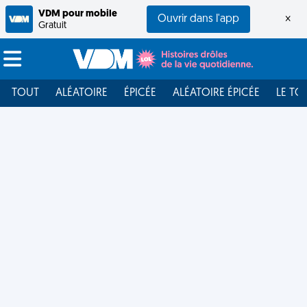
VDM pour mobile
Ouvrir dans l'app
×
Gratuit
TOUT
ALÉATOIRE
ÉPICÉE
ALÉATOIRE ÉPICÉE
LE TO