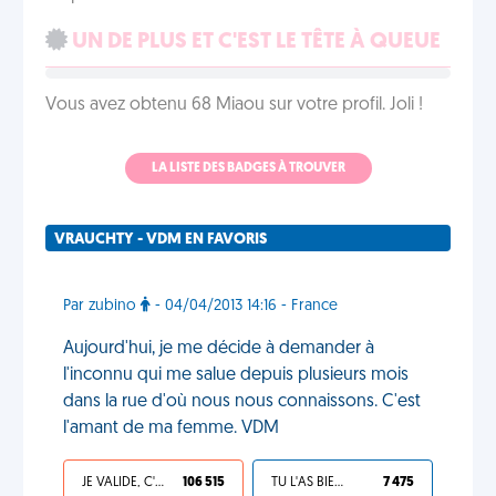
UN DE PLUS ET C'EST LE TÊTE À QUEUE
Vous avez obtenu 68 Miaou sur votre profil. Joli !
LA LISTE DES BADGES À TROUVER
VRAUCHTY - VDM EN FAVORIS
Par zubino
- 04/04/2013 14:16 - France
Aujourd'hui, je me décide à demander à
l'inconnu qui me salue depuis plusieurs mois
dans la rue d'où nous nous connaissons. C'est
l'amant de ma femme. VDM
JE VALIDE, C'EST UNE VDM
106 515
TU L'AS BIEN MÉRITÉ
7 475