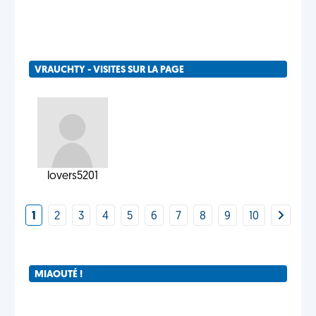
VRAUCHTY - VISITES SUR LA PAGE
lovers5201
1
2
3
4
5
6
7
8
9
10
MIAOUTÉ !