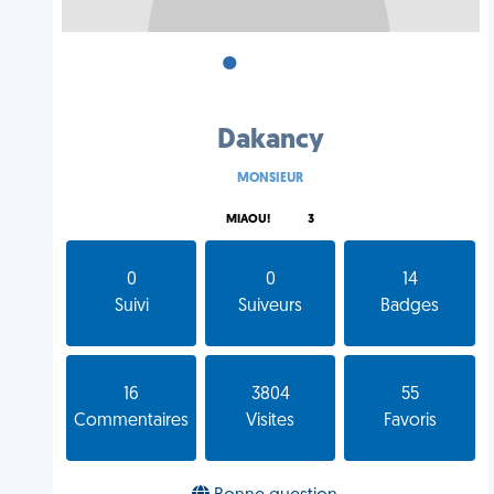
•
•
•
Dakancy
MONSIEUR
MIAOU!
3
0
0
14
Suivi
Suiveurs
Badges
16
3804
55
Commentaires
Visites
Favoris