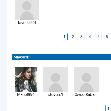
lovers5201
1
2
3
4
5
6
MIAOUTÉ !
Marie1994
steven71
SweetRabio...
1