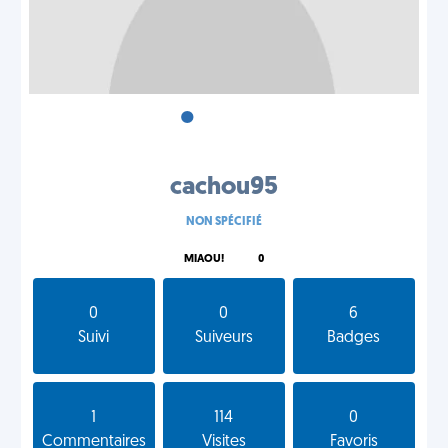
•
•
•
cachou95
NON SPÉCIFIÉ
MIAOU!
0
0
0
6
Suivi
Suiveurs
Badges
1
114
0
Commentaires
Visites
Favoris