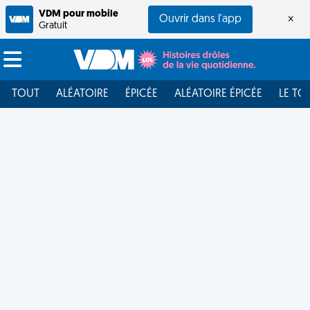
VDM pour mobile
Ouvrir dans l'app
×
Gratuit
TOUT
ALÉATOIRE
ÉPICÉE
ALÉATOIRE ÉPICÉE
LE TO