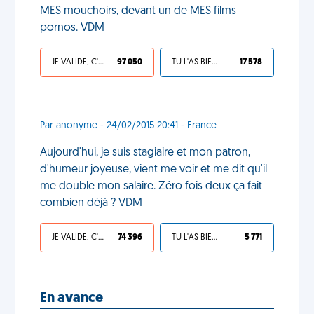
MES mouchoirs, devant un de MES films
pornos. VDM
JE VALIDE, C'EST UNE VDM
97 050
TU L'AS BIEN MÉRITÉ
17 578
Par anonyme - 24/02/2015 20:41 - France
Aujourd'hui, je suis stagiaire et mon patron,
d'humeur joyeuse, vient me voir et me dit qu'il
me double mon salaire. Zéro fois deux ça fait
combien déjà ? VDM
JE VALIDE, C'EST UNE VDM
74 396
TU L'AS BIEN MÉRITÉ
5 771
En avance