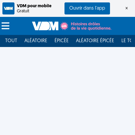
VDM pour mobile
Ouvrir dans l'app
×
Gratuit
TOUT
ALÉATOIRE
ÉPICÉE
ALÉATOIRE ÉPICÉE
LE TO