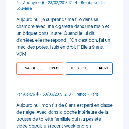
Par Anonyme
- 23/02/2015 17:44 - Belgique - La
Louvière
Aujourd'hui, je surprends ma fille dans sa
chambre avec une cigarette dans une main et
un briquet dans l'autre. Quand je lui dis
d'arrêter, elle me répond : "Oh c'est bon, j'ai un
mec, des potes, j'suis en droit !" Elle a 9 ans.
VDM
JE VALIDE, C'EST UNE VDM
81 931
TU L'AS BIEN MÉRITÉ
14 891
Par Alex76
- 30/03/2015 12:10 - France - Paris
Aujourd'hui, mon fils de 8 ans est parti en classe
de neige. Avec, dans la poche intérieure de la
trousse de toilette familiale qui n'a pas été
vidée depuis un récent week-end en