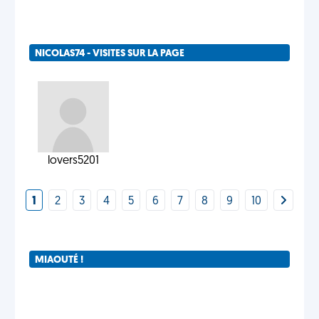
NICOLAS74 - VISITES SUR LA PAGE
lovers5201
1
2
3
4
5
6
7
8
9
10
MIAOUTÉ !