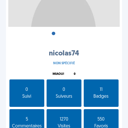
•
•
•
nicolas74
NON SPÉCIFIÉ
MIAOU!
0
0
0
11
Suivi
Suiveurs
Badges
5
1270
550
Commentaires
Visites
Favoris