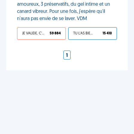
amoureux, 3 préservatifs, du gel intime et un
canard vibreur. Pour une fois, j'espère qu'il
n'aura pas envie de se laver. VDM
JE VALIDE, C'EST UNE VDM
59 884
TU L'AS BIEN MÉRITÉ
15 410
1