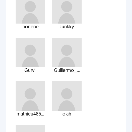
nonene
Junkky
Gurvil
Guillermo_...
mathieu485...
olah