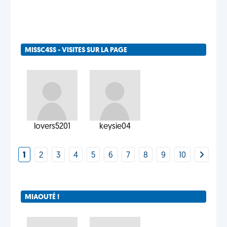
MISSC4SS - VISITES SUR LA PAGE
lovers5201
keysie04
1
2
3
4
5
6
7
8
9
10
MIAOUTÉ !