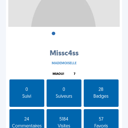
•
•
•
Missc4ss
MADEMOISELLE
MIAOU!
7
0
0
28
Suivi
Suiveurs
Badges
24
5184
57
Commentaires
Visites
Favoris