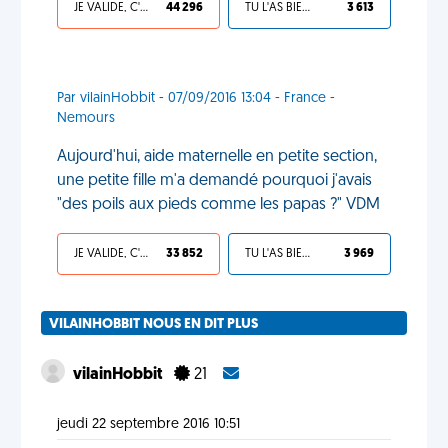
JE VALIDE, C'EST UNE VDM
44 296
TU L'AS BIEN MÉRITÉ
3 613
Par vilainHobbit - 07/09/2016 13:04 - France -
Nemours
Aujourd'hui, aide maternelle en petite section,
une petite fille m'a demandé pourquoi j'avais
"des poils aux pieds comme les papas ?" VDM
JE VALIDE, C'EST UNE VDM
33 852
TU L'AS BIEN MÉRITÉ
3 969
VILAINHOBBIT NOUS EN DIT PLUS
vilainHobbit
21
jeudi 22 septembre 2016 10:51