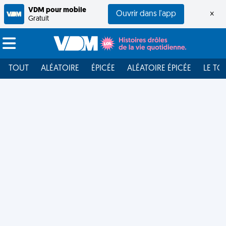
VDM pour mobile
Ouvrir dans l'app
×
Gratuit
TOUT
ALÉATOIRE
ÉPICÉE
ALÉATOIRE ÉPICÉE
LE TO