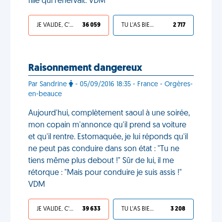
fille qui l'énervait. VDM
JE VALIDE, C'EST UNE VDM
36 059
TU L'AS BIEN MÉRITÉ
2 717
Raisonnement dangereux
Par Sandrine
- 05/09/2016 18:35 - France - Orgères-
en-beauce
Aujourd'hui, complètement saoul à une soirée,
mon copain m'annonce qu'il prend sa voiture
et qu'il rentre. Estomaquée, je lui réponds qu'il
ne peut pas conduire dans son état : "Tu ne
tiens même plus debout !" Sûr de lui, il me
rétorque : "Mais pour conduire je suis assis !"
VDM
JE VALIDE, C'EST UNE VDM
39 633
TU L'AS BIEN MÉRITÉ
3 208