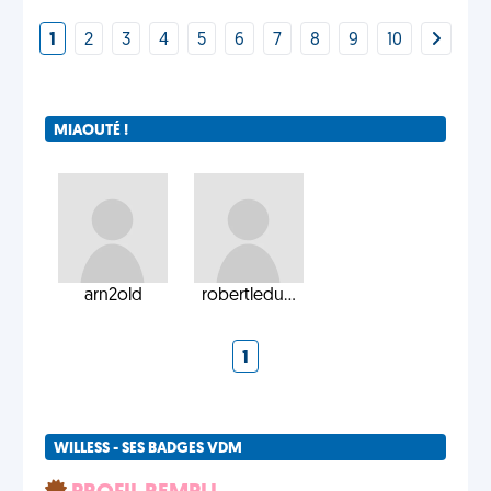
1
2
3
4
5
6
7
8
9
10
MIAOUTÉ !
arn2old
robertledu...
1
WILLESS - SES BADGES VDM