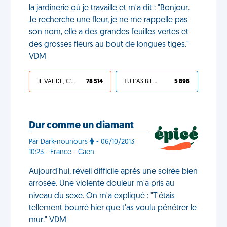
la jardinerie où je travaille et m'a dit : "Bonjour.
Je recherche une fleur, je ne me rappelle pas
son nom, elle a des grandes feuilles vertes et
des grosses fleurs au bout de longues tiges."
VDM
JE VALIDE, C'EST UNE VDM
78 514
TU L'AS BIEN MÉRITÉ
5 898
Dur comme un diamant
Par Dark-nounours
- 06/10/2013
10:23 - France - Caen
Aujourd'hui, réveil difficile après une soirée bien
arrosée. Une violente douleur m'a pris au
niveau du sexe. On m'a expliqué : "T'étais
tellement bourré hier que t'as voulu pénétrer le
mur." VDM