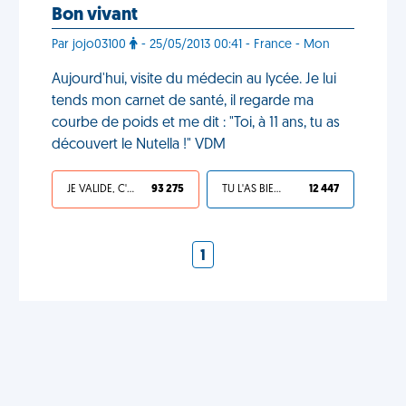
Bon vivant
Par jojo03100
- 25/05/2013 00:41 - France - Mon
Aujourd'hui, visite du médecin au lycée. Je lui
tends mon carnet de santé, il regarde ma
courbe de poids et me dit : "Toi, à 11 ans, tu as
découvert le Nutella !" VDM
JE VALIDE, C'EST UNE VDM
93 275
TU L'AS BIEN MÉRITÉ
12 447
1