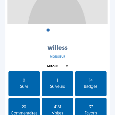
•
•
•
willess
MONSIEUR
MIAOU!
2
0
1
14
Suivi
Suiveurs
Badges
20
4181
37
Commentaires
Visites
Favoris