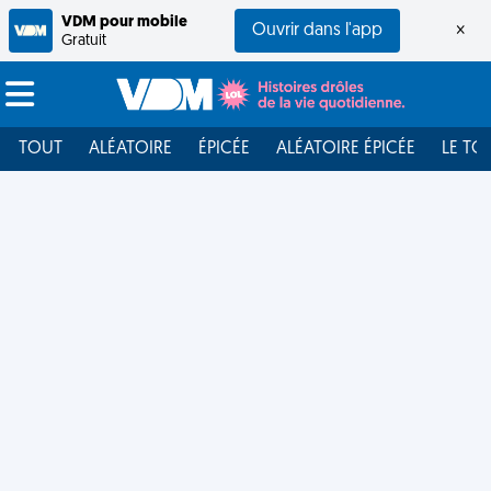
VDM pour mobile
Ouvrir dans l'app
×
Gratuit
TOUT
ALÉATOIRE
ÉPICÉE
ALÉATOIRE ÉPICÉE
LE TO