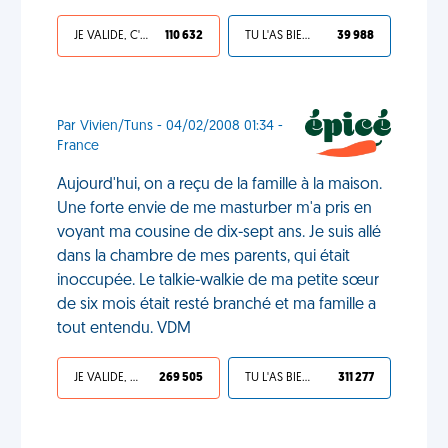
JE VALIDE, C'EST UNE VDM
110 632
TU L'AS BIEN MÉRITÉ
39 988
Par Vivien/Tuns - 04/02/2008 01:34 -
France
Aujourd'hui, on a reçu de la famille à la maison.
Une forte envie de me masturber m'a pris en
voyant ma cousine de dix-sept ans. Je suis allé
dans la chambre de mes parents, qui était
inoccupée. Le talkie-walkie de ma petite sœur
de six mois était resté branché et ma famille a
tout entendu. VDM
JE VALIDE, C'EST UNE VDM
269 505
TU L'AS BIEN MÉRITÉ
311 277