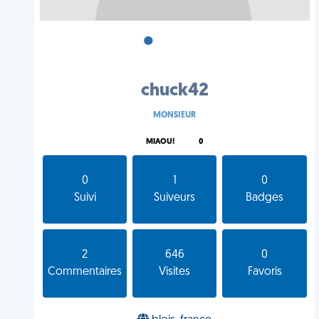
•
•
•
chuck42
MONSIEUR
MIAOU!
0
0
1
0
Suivi
Suiveurs
Badges
2
646
0
Commentaires
Visites
Favoris