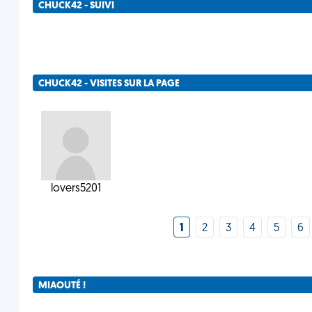
CHUCK42 - SUIVI
CHUCK42 - VISITES SUR LA PAGE
lovers5201
1
2
3
4
5
6
MIAOUTÉ !