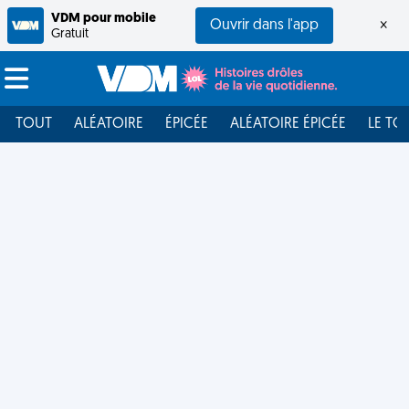
VDM pour mobile
Ouvrir dans l'app
×
Gratuit
TOUT
ALÉATOIRE
ÉPICÉE
ALÉATOIRE ÉPICÉE
LE TO