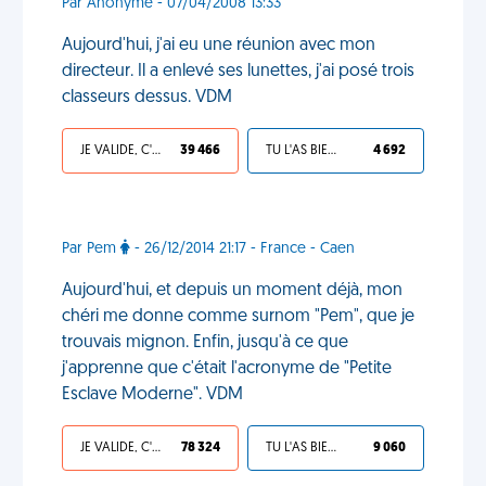
Par Anonyme - 07/04/2008 13:33
Aujourd'hui, j'ai eu une réunion avec mon
directeur. Il a enlevé ses lunettes, j'ai posé trois
classeurs dessus. VDM
JE VALIDE, C'EST UNE VDM
39 466
TU L'AS BIEN MÉRITÉ
4 692
Par Pem
- 26/12/2014 21:17 - France - Caen
Aujourd'hui, et depuis un moment déjà, mon
chéri me donne comme surnom "Pem", que je
trouvais mignon. Enfin, jusqu'à ce que
j'apprenne que c'était l'acronyme de "Petite
Esclave Moderne". VDM
JE VALIDE, C'EST UNE VDM
78 324
TU L'AS BIEN MÉRITÉ
9 060