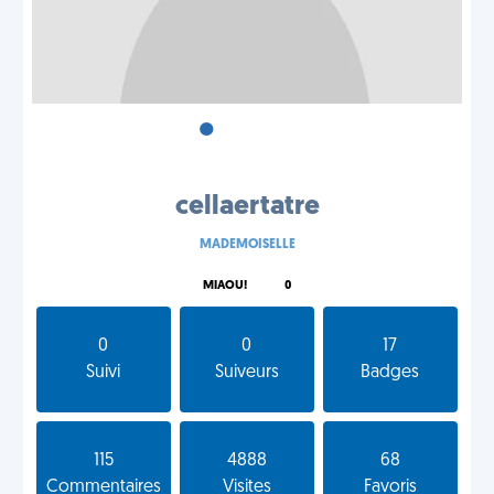
•
•
•
cellaertatre
MADEMOISELLE
MIAOU!
0
0
0
17
Suivi
Suiveurs
Badges
115
4888
68
Commentaires
Visites
Favoris