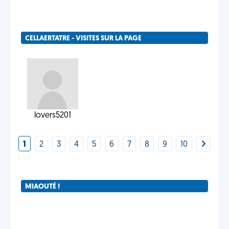
CELLAERTATRE - VISITES SUR LA PAGE
lovers5201
1
2
3
4
5
6
7
8
9
10
MIAOUTÉ !