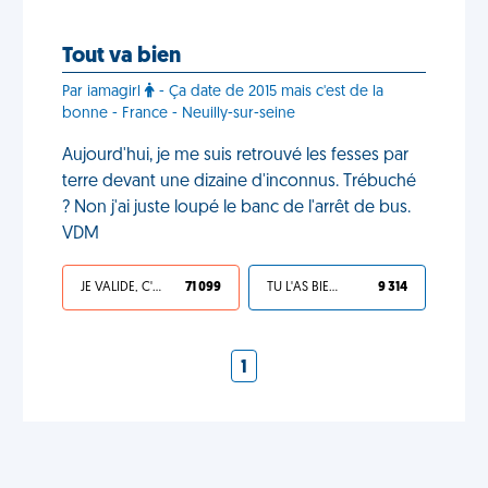
Tout va bien
Par iamagirl
- Ça date de 2015 mais c'est de la
bonne - France - Neuilly-sur-seine
Aujourd'hui, je me suis retrouvé les fesses par
terre devant une dizaine d'inconnus. Trébuché
? Non j'ai juste loupé le banc de l'arrêt de bus.
VDM
JE VALIDE, C'EST UNE VDM
71 099
TU L'AS BIEN MÉRITÉ
9 314
1