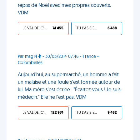
repas de Noël avec mes propres couverts.
VDM
JE VALIDE, C'EST UNE VDM
74 455
TU L'AS BIEN MÉRITÉ
6 488
Par msg14
- 30/03/2014 07:46 - France -
Colombelles
Aujourd'hui, au supermarché, un homme a fait
un malaise et une foule s'est formée autour de
lui. Ma mère s'est écriée : "Écartez-vous ! Je suis
médecin." Elle ne l'est pas. VDM
JE VALIDE, C'EST UNE VDM
122 974
TU L'AS BIEN MÉRITÉ
9 482