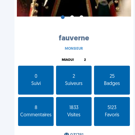
•
•
•
fauverne
MONSIEUR
MIAOU!
2
0
2
25
Suivi
Suiveurs
Badges
8
1833
5123
Commentaires
Visites
Favoris