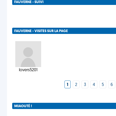
FAUVERNE - SUIVI
FAUVERNE - VISITES SUR LA PAGE
lovers5201
1
2
3
4
5
6
MIAOUTÉ !