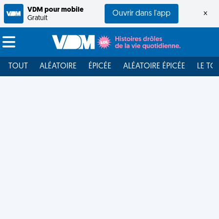
VDM pour mobile
Ouvrir dans l'app
×
Gratuit
TOUT
ALÉATOIRE
ÉPICÉE
ALÉATOIRE ÉPICÉE
LE TO