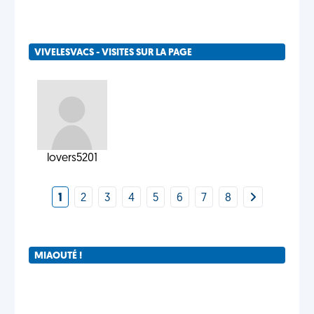
VIVELESVACS - VISITES SUR LA PAGE
lovers5201
1
2
3
4
5
6
7
8
MIAOUTÉ !