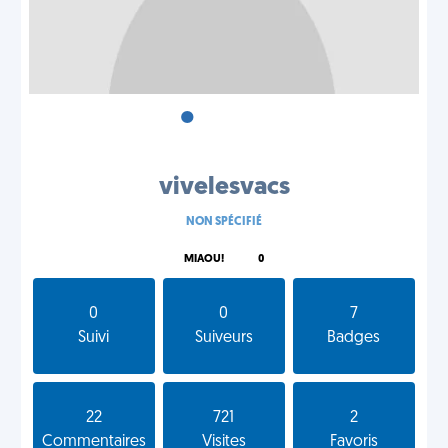
•
•
•
vivelesvacs
NON SPÉCIFIÉ
MIAOU!
0
0
0
7
Suivi
Suiveurs
Badges
22
721
2
Commentaires
Visites
Favoris