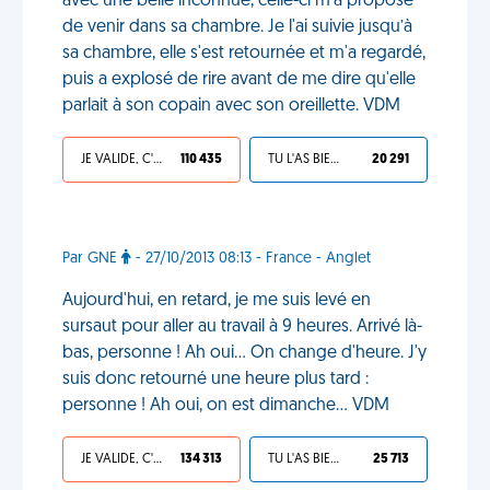
avec une belle inconnue, celle-ci m'a proposé
de venir dans sa chambre. Je l'ai suivie jusqu’à
sa chambre, elle s'est retournée et m'a regardé,
puis a explosé de rire avant de me dire qu'elle
parlait à son copain avec son oreillette. VDM
JE VALIDE, C'EST UNE VDM
110 435
TU L'AS BIEN MÉRITÉ
20 291
Par GNE
- 27/10/2013 08:13 - France - Anglet
Aujourd'hui, en retard, je me suis levé en
sursaut pour aller au travail à 9 heures. Arrivé là-
bas, personne ! Ah oui... On change d'heure. J'y
suis donc retourné une heure plus tard :
personne ! Ah oui, on est dimanche... VDM
JE VALIDE, C'EST UNE VDM
134 313
TU L'AS BIEN MÉRITÉ
25 713