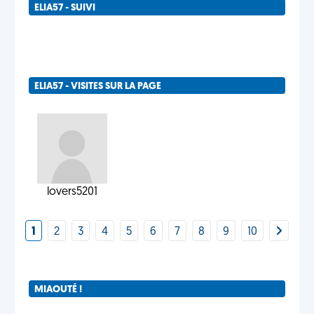
ELIA57 - SUIVI
ELIA57 - VISITES SUR LA PAGE
lovers5201
1
2
3
4
5
6
7
8
9
10
MIAOUTÉ !