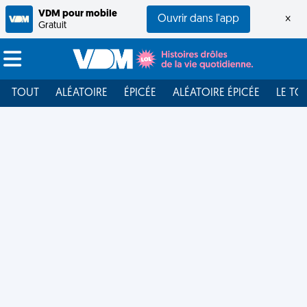
VDM pour mobile
Ouvrir dans l'app
×
Gratuit
TOUT
ALÉATOIRE
ÉPICÉE
ALÉATOIRE ÉPICÉE
LE TO