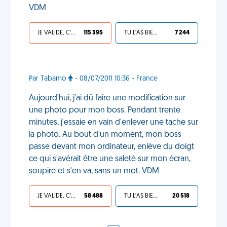
VDM
JE VALIDE, C'EST UNE VDM
115 395
TU L'AS BIEN MÉRITÉ
7 244
Par Tabamo
- 08/07/2011 10:36 - France
Aujourd'hui, j'ai dû faire une modification sur
une photo pour mon boss. Pendant trente
minutes, j'essaie en vain d'enlever une tache sur
la photo. Au bout d'un moment, mon boss
passe devant mon ordinateur, enlève du doigt
ce qui s'avérait être une saleté sur mon écran,
soupire et s'en va, sans un mot. VDM
JE VALIDE, C'EST UNE VDM
58 488
TU L'AS BIEN MÉRITÉ
20 518