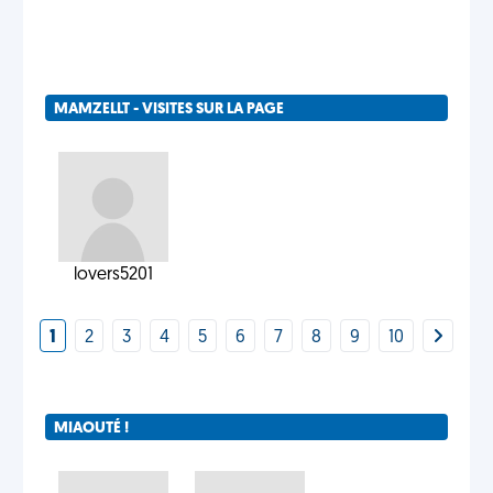
MAMZELLT - VISITES SUR LA PAGE
lovers5201
1
2
3
4
5
6
7
8
9
10
MIAOUTÉ !