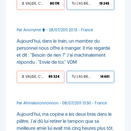
JE VALIDE, C'EST UNE VDM
80 174
TU L'AS BIEN MÉRITÉ
19 245
Par Anonyme
- 28/07/2011 20:13 - France
Aujourd'hui, dans le train, un membre du
personnel nous offre à manger. Il me regarde
et dit : "Besoin de rien ?" J'ai machinalement
répondu : "Envie de toi." VDM
JE VALIDE, C'EST UNE VDM
85 324
TU L'AS BIEN MÉRITÉ
14 601
Par Ahmaisnonnonnon - 08/07/2011 13:50 - France
Aujourd'hui, ma copine a les deux bras dans le
plâtre. J'ai dû lui retirer le tampon que sa
meilleure amie lui avait mis cinq heures plus tôt.