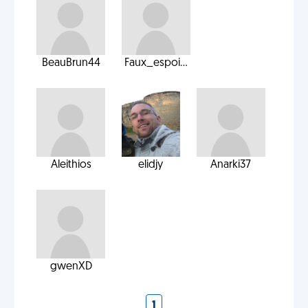
BeauBrun44
Faux_espoi...
Aleithios
elidjy
Anarki37
gwenXD
1