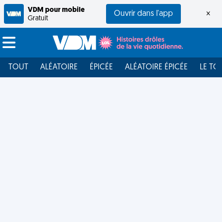
VDM pour mobile
Ouvrir dans l'app
×
Gratuit
TOUT
ALÉATOIRE
ÉPICÉE
ALÉATOIRE ÉPICÉE
LE TO