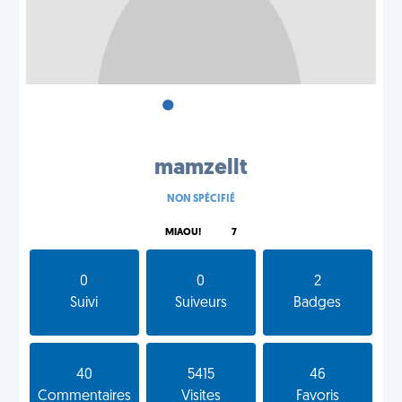
•
•
•
mamzellt
NON SPÉCIFIÉ
MIAOU!
7
0
0
2
Suivi
Suiveurs
Badges
40
5415
46
Commentaires
Visites
Favoris