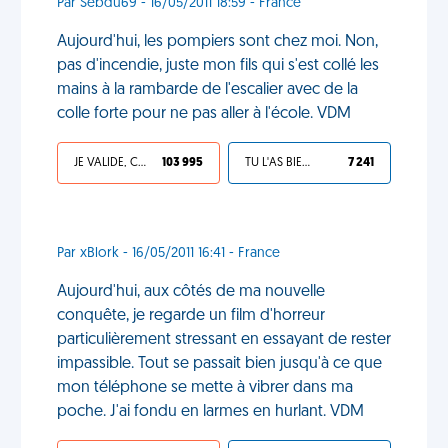
Par Sebdu69 - 16/05/2011 18:59 - France
Aujourd'hui, les pompiers sont chez moi. Non,
pas d'incendie, juste mon fils qui s'est collé les
mains à la rambarde de l'escalier avec de la
colle forte pour ne pas aller à l'école. VDM
JE VALIDE, C'EST UNE VDM
103 995
TU L'AS BIEN MÉRITÉ
7 241
Par xBlork - 16/05/2011 16:41 - France
Aujourd'hui, aux côtés de ma nouvelle
conquête, je regarde un film d'horreur
particulièrement stressant en essayant de rester
impassible. Tout se passait bien jusqu'à ce que
mon téléphone se mette à vibrer dans ma
poche. J'ai fondu en larmes en hurlant. VDM