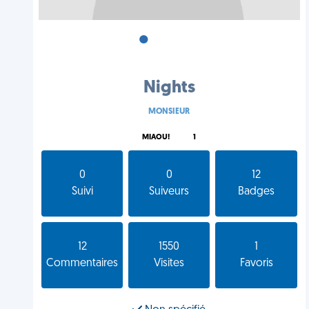
•
•
•
Nights
MONSIEUR
MIAOU!
1
0
0
12
Suivi
Suiveurs
Badges
12
1550
1
Commentaires
Visites
Favoris