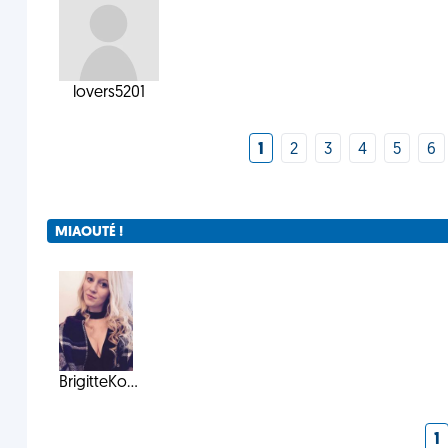
lovers5201
1
2
3
4
5
6
MIAOUTÉ !
BrigitteKo...
1