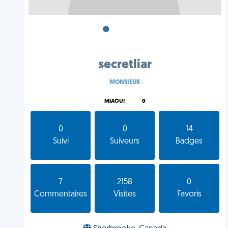
•
•
•
secretliar
MONSIEUR
MIAOU!
0
0
0
14
Suivi
Suiveurs
Badges
7
2158
0
Commentaires
Visites
Favoris