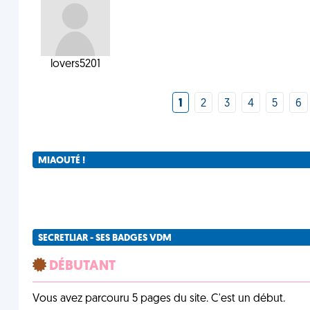
lovers5201
1
2
3
4
5
6
MIAOUTÉ !
SECRETLIAR - SES BADGES VDM
DÉBUTANT
Vous avez parcouru 5 pages du site. C'est un début.