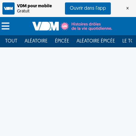
VDM pour mobile
Ouvrir dans l'app
×
Gratuit
TOUT
ALÉATOIRE
ÉPICÉE
ALÉATOIRE ÉPICÉE
LE TO