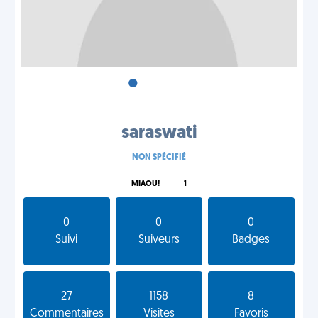
•
•
•
saraswati
NON SPÉCIFIÉ
MIAOU!
1
0
0
0
Suivi
Suiveurs
Badges
27
1158
8
Commentaires
Visites
Favoris