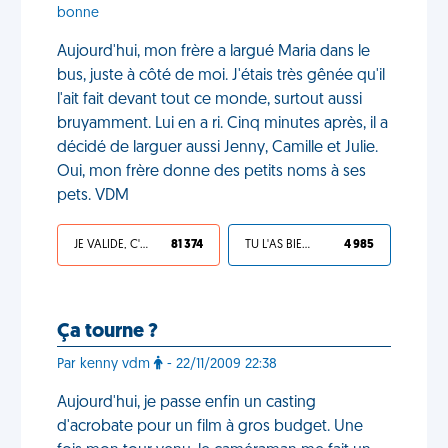
bonne
Aujourd'hui, mon frère a largué Maria dans le
bus, juste à côté de moi. J'étais très gênée qu'il
l'ait fait devant tout ce monde, surtout aussi
bruyamment. Lui en a ri. Cinq minutes après, il a
décidé de larguer aussi Jenny, Camille et Julie.
Oui, mon frère donne des petits noms à ses
pets. VDM
JE VALIDE, C'EST UNE VDM
81 374
TU L'AS BIEN MÉRITÉ
4 985
Ça tourne ?
Par kenny vdm
- 22/11/2009 22:38
Aujourd'hui, je passe enfin un casting
d'acrobate pour un film à gros budget. Une