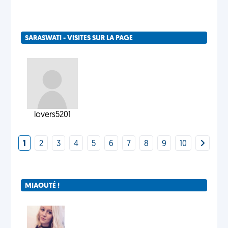
SARASWATI - VISITES SUR LA PAGE
lovers5201
1
2
3
4
5
6
7
8
9
10
MIAOUTÉ !