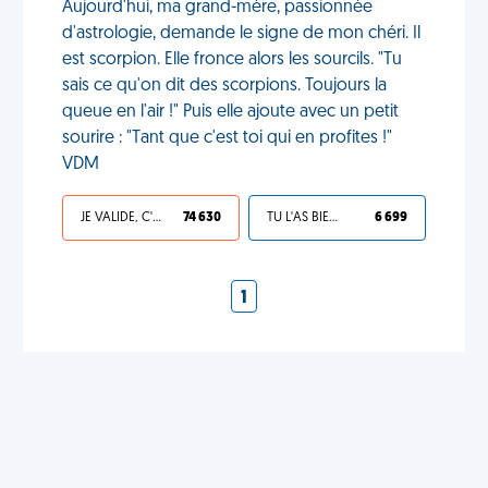
Aujourd'hui, ma grand-mère, passionnée
d'astrologie, demande le signe de mon chéri. Il
est scorpion. Elle fronce alors les sourcils. "Tu
sais ce qu'on dit des scorpions. Toujours la
queue en l'air !" Puis elle ajoute avec un petit
sourire : "Tant que c'est toi qui en profites !"
VDM
JE VALIDE, C'EST UNE VDM
74 630
TU L'AS BIEN MÉRITÉ
6 699
1