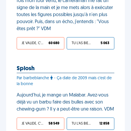
fois mon tour venu, le caméraman me fait un
signe de la main et je me mets alors à exécuter
toutes les figures possibles jusqu'à n'en plus
pouvoir. Puis, dans un écho, j'entends : "Vous
êtes prêt ?" VDM
JE VALIDE, C'EST UNE VDM
60 680
TU L'AS BIEN MÉRITÉ
5 063
Splosh
Par barbeblanche
- Ça date de 2009 mais c'est de
la bonne
Aujourd'hui, je mange un Malabar. Avez-vous
déjà vu un barbu faire des bulles avec son
chewing-gum ? Il y a peut-être une raison. VDM
JE VALIDE, C'EST UNE VDM
58 549
TU L'AS BIEN MÉRITÉ
12 858