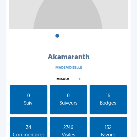
•
•
•
Akamaranth
MADEMOISELLE
MIAOU!
1
0
0
16
Suivi
Suiveurs
Badges
34
2746
132
Commentaires
Visites
Favoris