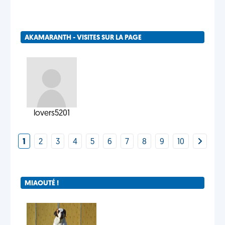
AKAMARANTH - VISITES SUR LA PAGE
lovers5201
1
2
3
4
5
6
7
8
9
10
MIAOUTÉ !