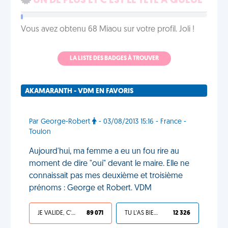
UN DE PLUS ET C'EST LE TÊTE À QUEUE
Vous avez obtenu 68 Miaou sur votre profil. Joli !
LA LISTE DES BADGES À TROUVER
AKAMARANTH - VDM EN FAVORIS
Par George-Robert
- 03/08/2013 15:16 - France -
Toulon
Aujourd'hui, ma femme a eu un fou rire au
moment de dire "oui" devant le maire. Elle ne
connaissait pas mes deuxième et troisième
prénoms : George et Robert. VDM
JE VALIDE, C'EST UNE VDM
89 071
TU L'AS BIEN MÉRITÉ
12 326