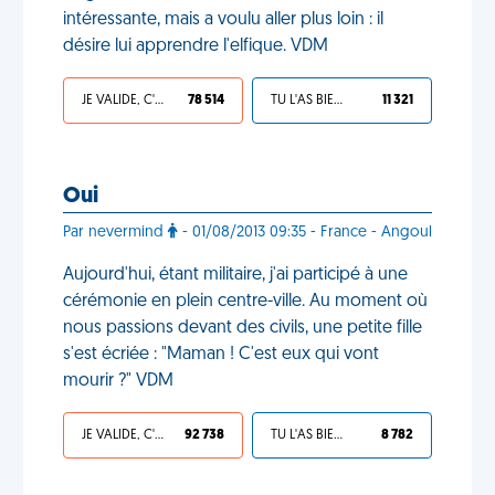
intéressante, mais a voulu aller plus loin : il
désire lui apprendre l'elfique. VDM
JE VALIDE, C'EST UNE VDM
78 514
TU L'AS BIEN MÉRITÉ
11 321
Oui
Par nevermind
- 01/08/2013 09:35 - France - Angoul
Aujourd'hui, étant militaire, j'ai participé à une
cérémonie en plein centre-ville. Au moment où
nous passions devant des civils, une petite fille
s'est écriée : "Maman ! C'est eux qui vont
mourir ?" VDM
JE VALIDE, C'EST UNE VDM
92 738
TU L'AS BIEN MÉRITÉ
8 782