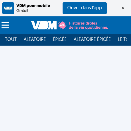
VDM pour mobile
Ouvrir dans l'app
×
Gratuit
TOUT
ALÉATOIRE
ÉPICÉE
ALÉATOIRE ÉPICÉE
LE TO