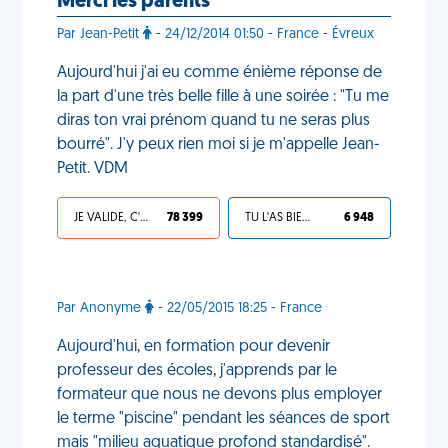
Merci les parents
Par Jean-Petit
- 24/12/2014 01:50 - France - Évreux
Aujourd'hui j'ai eu comme énième réponse de
la part d'une très belle fille à une soirée : "Tu me
diras ton vrai prénom quand tu ne seras plus
bourré". J'y peux rien moi si je m'appelle Jean-
Petit. VDM
JE VALIDE, C'EST UNE VDM
78 399
TU L'AS BIEN MÉRITÉ
6 948
Par Anonyme
- 22/05/2015 18:25 - France
Aujourd'hui, en formation pour devenir
professeur des écoles, j'apprends par le
formateur que nous ne devons plus employer
le terme "piscine" pendant les séances de sport
mais "milieu aquatique profond standardisé".