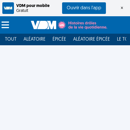
VDM pour mobile
Ouvrir dans l'app
×
Gratuit
TOUT
ALÉATOIRE
ÉPICÉE
ALÉATOIRE ÉPICÉE
LE TO