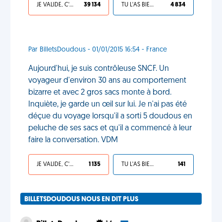
JE VALIDE, C'EST UNE VDM
39 134
TU L'AS BIEN MÉRITÉ
4 834
Par BilletsDoudous - 01/01/2015 16:54 - France
Aujourd'hui, je suis contrôleuse SNCF. Un
voyageur d'environ 30 ans au comportement
bizarre et avec 2 gros sacs monte à bord.
Inquiète, je garde un œil sur lui. Je n'ai pas été
déçue du voyage lorsqu'il a sorti 5 doudous en
peluche de ses sacs et qu'il a commencé à leur
faire la conversation. VDM
JE VALIDE, C'EST UNE VDM
1 135
TU L'AS BIEN MÉRITÉ
141
BILLETSDOUDOUS NOUS EN DIT PLUS