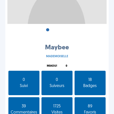
•
•
•
Maybee
MADEMOISELLE
MIAOU!
0
0
0
18
Suivi
Suiveurs
Badges
39
1725
89
Commentaires
Visites
Favoris