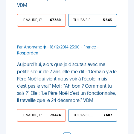
VDM
JE VALIDE, C'EST UNE VDM
67 380
TU L'AS BIEN MÉRITÉ
5 543
Par Anonyme
- 18/12/2014 23:00 - France -
Rosporden
Aujourd'hui, alors que je discutais avec ma
petite sœur de 7 ans, elle me dit : "Demain y'a le
Père Noël qui vient nous voir à l'école, mais
c'est pas le vrai." Moi : "Ah bon ? Comment tu
sais ?" Elle : "Le Père Noël c'est un fonctionnaire,
il travaille que le 24 décembre." VDM
JE VALIDE, C'EST UNE VDM
79 424
TU L'AS BIEN MÉRITÉ
7 607