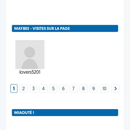
MAYBEE - VISITES SUR LA PAGE
lovers5201
1
2
3
4
5
6
7
8
9
10
MIAOUTÉ !