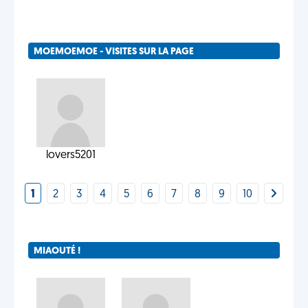
MOEMOEMOE - VISITES SUR LA PAGE
lovers5201
1
2
3
4
5
6
7
8
9
10
MIAOUTÉ !