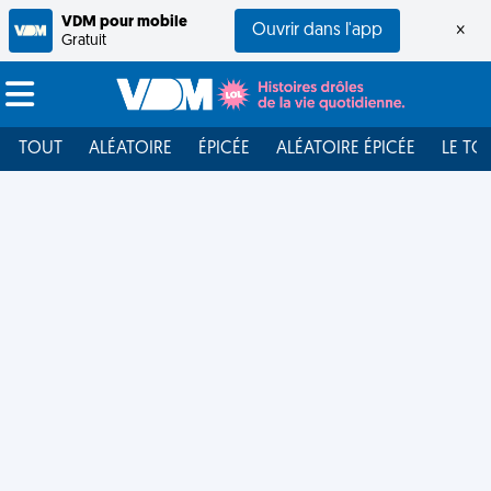
VDM pour mobile
Ouvrir dans l'app
×
Gratuit
TOUT
ALÉATOIRE
ÉPICÉE
ALÉATOIRE ÉPICÉE
LE TO