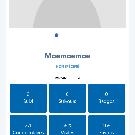
•
•
•
Moemoemoe
NON SPÉCIFIÉ
MIAOU!
2
0
0
0
Suivi
Suiveurs
Badges
271
5825
569
Commentaires
Visites
Favoris