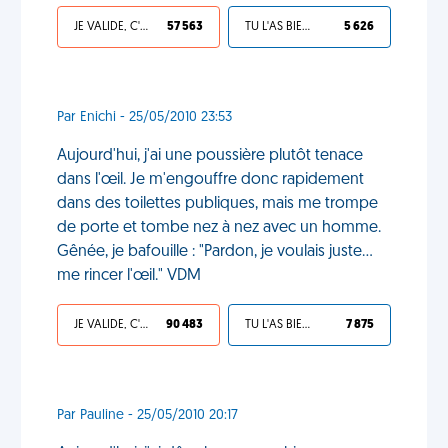
JE VALIDE, C'EST UNE VDM
57 563
TU L'AS BIEN MÉRITÉ
5 626
Par Enichi - 25/05/2010 23:53
Aujourd'hui, j'ai une poussière plutôt tenace
dans l'œil. Je m'engouffre donc rapidement
dans des toilettes publiques, mais me trompe
de porte et tombe nez à nez avec un homme.
Gênée, je bafouille : "Pardon, je voulais juste...
me rincer l'œil." VDM
JE VALIDE, C'EST UNE VDM
90 483
TU L'AS BIEN MÉRITÉ
7 875
Par Pauline - 25/05/2010 20:17