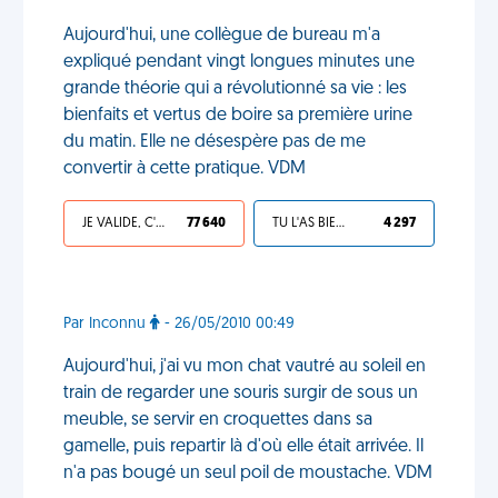
Aujourd'hui, une collègue de bureau m'a
expliqué pendant vingt longues minutes une
grande théorie qui a révolutionné sa vie : les
bienfaits et vertus de boire sa première urine
du matin. Elle ne désespère pas de me
convertir à cette pratique. VDM
JE VALIDE, C'EST UNE VDM
77 640
TU L'AS BIEN MÉRITÉ
4 297
Par Inconnu
- 26/05/2010 00:49
Aujourd'hui, j'ai vu mon chat vautré au soleil en
train de regarder une souris surgir de sous un
meuble, se servir en croquettes dans sa
gamelle, puis repartir là d'où elle était arrivée. Il
n'a pas bougé un seul poil de moustache. VDM