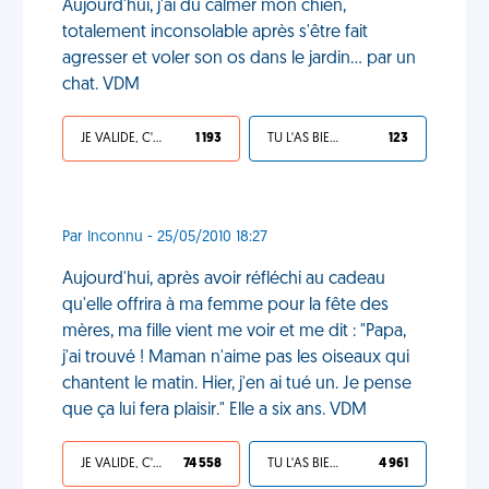
Aujourd'hui, j'ai dû calmer mon chien,
totalement inconsolable après s'être fait
agresser et voler son os dans le jardin... par un
chat. VDM
JE VALIDE, C'EST UNE VDM
1 193
TU L'AS BIEN MÉRITÉ
123
Par Inconnu - 25/05/2010 18:27
Aujourd'hui, après avoir réfléchi au cadeau
qu'elle offrira à ma femme pour la fête des
mères, ma fille vient me voir et me dit : "Papa,
j'ai trouvé ! Maman n'aime pas les oiseaux qui
chantent le matin. Hier, j'en ai tué un. Je pense
que ça lui fera plaisir." Elle a six ans. VDM
JE VALIDE, C'EST UNE VDM
74 558
TU L'AS BIEN MÉRITÉ
4 961