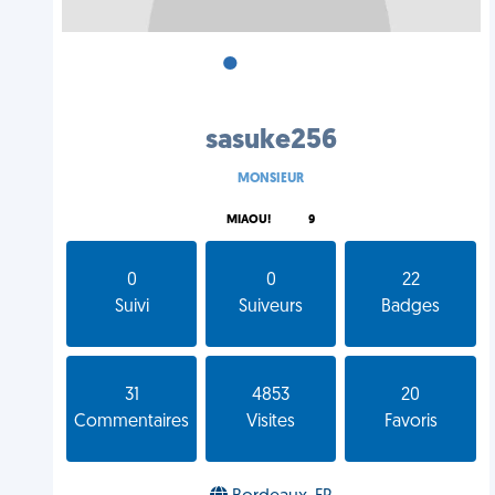
•
•
•
sasuke256
MONSIEUR
MIAOU!
9
0
0
22
Suivi
Suiveurs
Badges
31
4853
20
Commentaires
Visites
Favoris