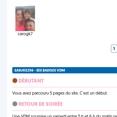
carogk7
1
SASUKE256 - SES BADGES VDM
DÉBUTANT
Vous avez parcouru 5 pages du site. C'est un début.
RETOUR DE SOIRÉE
Une VDM soumise un samedi entre 5 h et 6 h du matin n