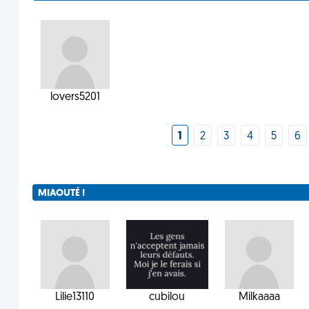
lovers5201
1
2
3
4
5
6
MIAOUTÉ !
Lilie13110
cubilou
Milkaaaa