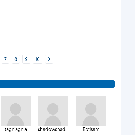
7
8
9
10
tagniagnia
shadowshad...
Eptisam