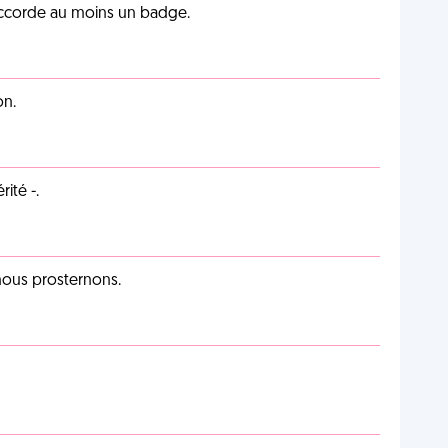
 accorde au moins un badge.
on.
ité -.
 nous prosternons.