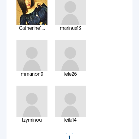
Catherine1...
marinus13
mmanon9
lele26
Izyminou
leila14
1