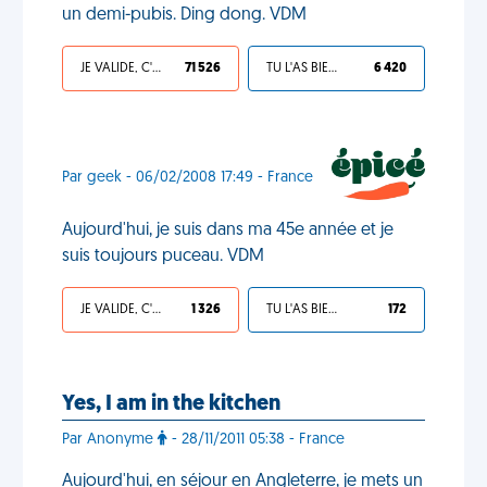
un demi-pubis. Ding dong. VDM
JE VALIDE, C'EST UNE VDM
71 526
TU L'AS BIEN MÉRITÉ
6 420
Par geek - 06/02/2008 17:49 - France
Aujourd'hui, je suis dans ma 45e année et je
suis toujours puceau. VDM
JE VALIDE, C'EST UNE VDM
1 326
TU L'AS BIEN MÉRITÉ
172
Yes, I am in the kitchen
Par Anonyme
- 28/11/2011 05:38 - France
Aujourd'hui, en séjour en Angleterre, je mets un