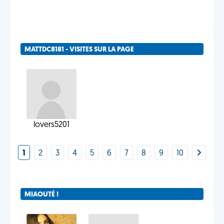
MATTDC8181 - VISITES SUR LA PAGE
lovers5201
1
2
3
4
5
6
7
8
9
10
MIAOUTÉ !