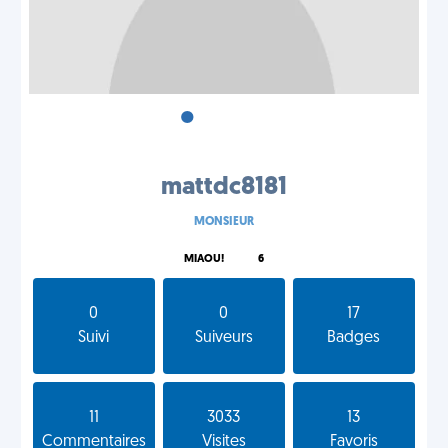
•
•
•
mattdc8181
MONSIEUR
MIAOU!
6
0
0
17
Suivi
Suiveurs
Badges
11
3033
13
Commentaires
Visites
Favoris