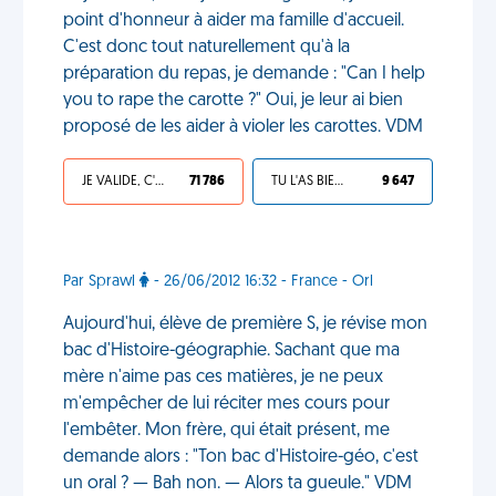
point d'honneur à aider ma famille d'accueil.
C'est donc tout naturellement qu'à la
préparation du repas, je demande : "Can I help
you to rape the carotte ?" Oui, je leur ai bien
proposé de les aider à violer les carottes. VDM
JE VALIDE, C'EST UNE VDM
71 786
TU L'AS BIEN MÉRITÉ
9 647
Par Sprawl
- 26/06/2012 16:32 - France - Orl
Aujourd'hui, élève de première S, je révise mon
bac d'Histoire-géographie. Sachant que ma
mère n'aime pas ces matières, je ne peux
m'empêcher de lui réciter mes cours pour
l'embêter. Mon frère, qui était présent, me
demande alors : "Ton bac d'Histoire-géo, c'est
un oral ? — Bah non. — Alors ta gueule." VDM