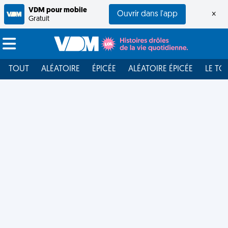
VDM pour mobile
Ouvrir dans l'app
×
Gratuit
TOUT
ALÉATOIRE
ÉPICÉE
ALÉATOIRE ÉPICÉE
LE TO