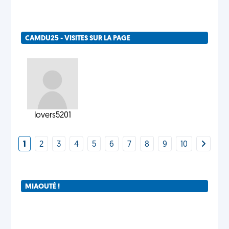
CAMDU25 - VISITES SUR LA PAGE
lovers5201
1
2
3
4
5
6
7
8
9
10
MIAOUTÉ !