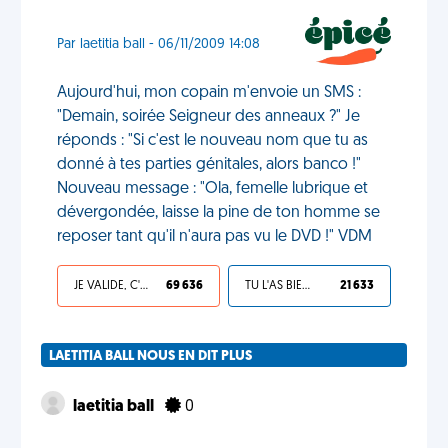
Par laetitia ball - 06/11/2009 14:08
Aujourd'hui, mon copain m'envoie un SMS :
"Demain, soirée Seigneur des anneaux ?" Je
réponds : "Si c'est le nouveau nom que tu as
donné à tes parties génitales, alors banco !"
Nouveau message : "Ola, femelle lubrique et
dévergondée, laisse la pine de ton homme se
reposer tant qu'il n'aura pas vu le DVD !" VDM
JE VALIDE, C'EST UNE VDM
69 636
TU L'AS BIEN MÉRITÉ
21 633
LAETITIA BALL NOUS EN DIT PLUS
laetitia ball
0