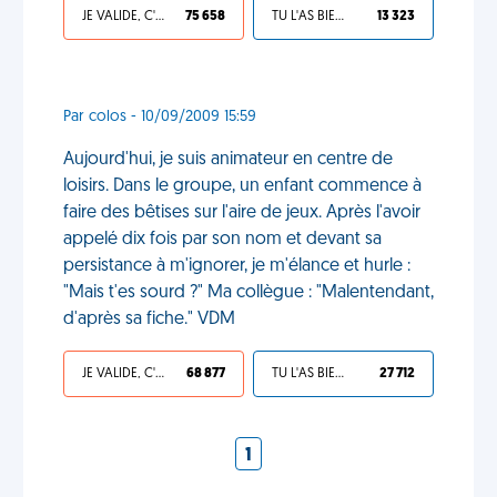
JE VALIDE, C'EST UNE VDM
75 658
TU L'AS BIEN MÉRITÉ
13 323
Par colos - 10/09/2009 15:59
Aujourd'hui, je suis animateur en centre de
loisirs. Dans le groupe, un enfant commence à
faire des bêtises sur l'aire de jeux. Après l'avoir
appelé dix fois par son nom et devant sa
persistance à m'ignorer, je m'élance et hurle :
"Mais t'es sourd ?" Ma collègue : "Malentendant,
d'après sa fiche." VDM
JE VALIDE, C'EST UNE VDM
68 877
TU L'AS BIEN MÉRITÉ
27 712
1