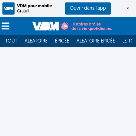
VDM pour mobile
Ouvrir dans l'app
×
Gratuit
TOUT
ALÉATOIRE
ÉPICÉE
ALÉATOIRE ÉPICÉE
LE TO