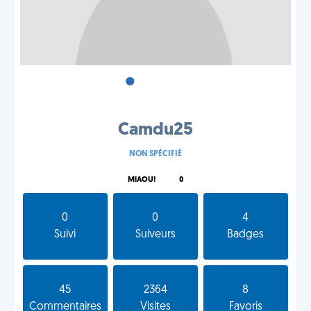
•
•
•
Camdu25
NON SPÉCIFIÉ
MIAOU!
0
0
0
4
Suivi
Suiveurs
Badges
45
2364
8
Commentaires
Visites
Favoris