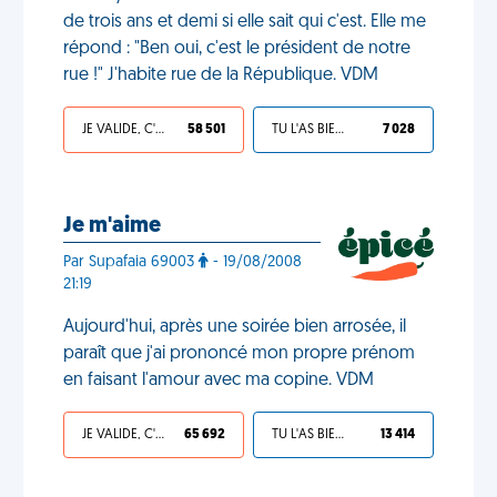
de trois ans et demi si elle sait qui c'est. Elle me
répond : "Ben oui, c'est le président de notre
rue !" J'habite rue de la République. VDM
JE VALIDE, C'EST UNE VDM
58 501
TU L'AS BIEN MÉRITÉ
7 028
Je m'aime
Par Supafaia 69003
- 19/08/2008
21:19
Aujourd'hui, après une soirée bien arrosée, il
paraît que j'ai prononcé mon propre prénom
en faisant l'amour avec ma copine. VDM
JE VALIDE, C'EST UNE VDM
65 692
TU L'AS BIEN MÉRITÉ
13 414