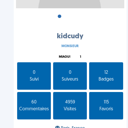
•
•
•
kidcudy
MONSIEUR
MIAOU!
1
0
0
12
Suivi
Suiveurs
Badges
60
4959
115
Commentaires
Visites
Favoris