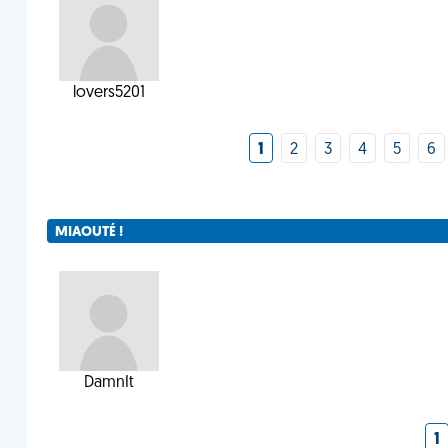
lovers5201
1
2
3
4
5
6
MIAOUTÉ !
DamnIt
1