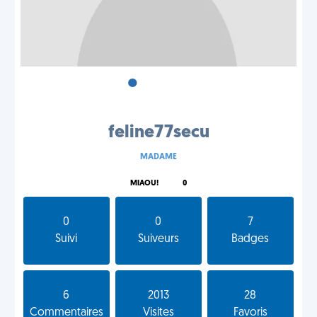
•
•
•
feline77secu
MADAME
MIAOU!
0
0
0
7
Suivi
Suiveurs
Badges
6
2013
28
Commentaires
Visites
Favoris