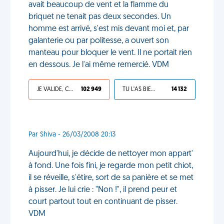
avait beaucoup de vent et la flamme du
briquet ne tenait pas deux secondes. Un
homme est arrivé, s'est mis devant moi et, par
galanterie ou par politesse, a ouvert son
manteau pour bloquer le vent. Il ne portait rien
en dessous. Je l'ai même remercié. VDM
JE VALIDE, C'EST UNE VDM
102 949
TU L'AS BIEN MÉRITÉ
14 132
Par Shiva - 26/03/2008 20:13
Aujourd'hui, je décide de nettoyer mon appart'
à fond. Une fois fini, je regarde mon petit chiot,
il se réveille, s'étire, sort de sa panière et se met
à pisser. Je lui crie : "Non !", il prend peur et
court partout tout en continuant de pisser.
VDM