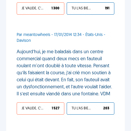
JE VALIDE, C'EST UNE VDM
1 300
TU L'AS BIEN MÉRITÉ
191
Par meantowheels - 17/01/2014 12:34 - États-Unis -
Davison
Aujourd’hui, je me baladais dans un centre
commercial quand deux mecs en fauteuil
roulant m'ont doublé à toute vitesse. Pensant
qu’ils faisaient la course, j’ai crié mon soutien à
celui qui était devant. En fait, son fauteuil avait
un dysfonctionnement, et l’autre voulait l’aider.
Il s’est ensuite viandé dans une fontaine. VDM
JE VALIDE, C'EST UNE VDM
1 527
TU L'AS BIEN MÉRITÉ
203