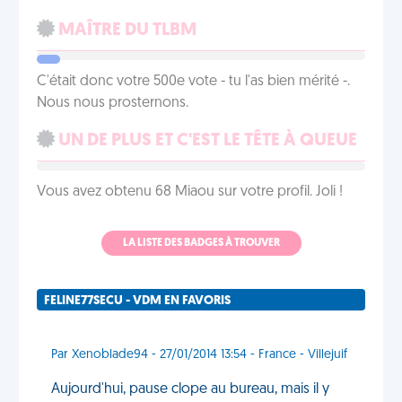
MAÎTRE DU TLBM
C'était donc votre 500e vote - tu l'as bien mérité -.
Nous nous prosternons.
UN DE PLUS ET C'EST LE TÊTE À QUEUE
Vous avez obtenu 68 Miaou sur votre profil. Joli !
LA LISTE DES BADGES À TROUVER
FELINE77SECU - VDM EN FAVORIS
Par Xenoblade94 - 27/01/2014 13:54 - France - Villejuif
Aujourd'hui, pause clope au bureau, mais il y