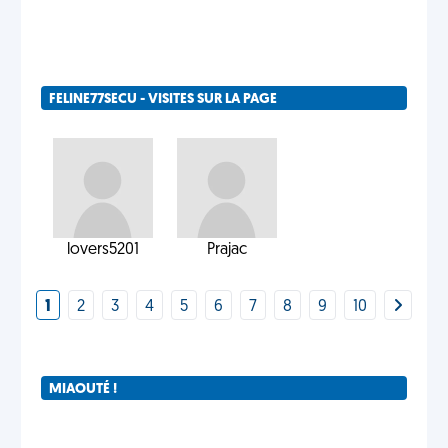
FELINE77SECU - VISITES SUR LA PAGE
lovers5201
Prajac
1
2
3
4
5
6
7
8
9
10
MIAOUTÉ !