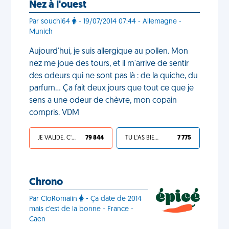
Nez à l'ouest
Par souchi64
- 19/07/2014 07:44 - Allemagne -
Munich
Aujourd'hui, je suis allergique au pollen. Mon
nez me joue des tours, et il m'arrive de sentir
des odeurs qui ne sont pas là : de la quiche, du
parfum… Ça fait deux jours que tout ce que je
sens a une odeur de chèvre, mon copain
compris. VDM
JE VALIDE, C'EST UNE VDM
79 844
TU L'AS BIEN MÉRITÉ
7 775
Chrono
Par CloRomaiin
- Ça date de 2014
mais c'est de la bonne - France -
Caen