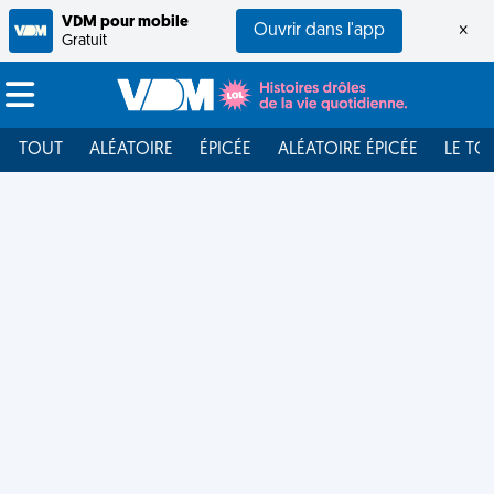
VDM pour mobile
Ouvrir dans l'app
×
Gratuit
TOUT
ALÉATOIRE
ÉPICÉE
ALÉATOIRE ÉPICÉE
LE TO