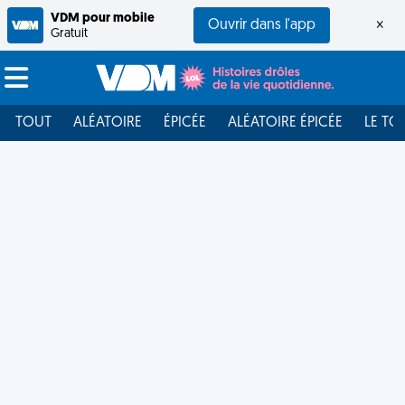
VDM pour mobile
Ouvrir dans l'app
×
Gratuit
TOUT
ALÉATOIRE
ÉPICÉE
ALÉATOIRE ÉPICÉE
LE TO