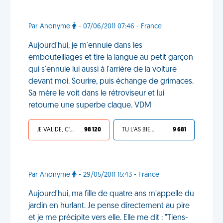
Par Anonyme
- 07/06/2011 07:46 - France
Aujourd'hui, je m'ennuie dans les
embouteillages et tire la langue au petit garçon
qui s'ennuie lui aussi à l'arrière de la voiture
devant moi. Sourire, puis échange de grimaces.
Sa mère le voit dans le rétroviseur et lui
retourne une superbe claque. VDM
JE VALIDE, C'EST UNE VDM
98 120
TU L'AS BIEN MÉRITÉ
9 681
Par Anonyme
- 29/05/2011 15:43 - France
Aujourd'hui, ma fille de quatre ans m'appelle du
jardin en hurlant. Je pense directement au pire
et je me précipite vers elle. Elle me dit : "Tiens-