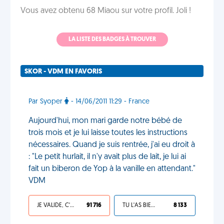
Vous avez obtenu 68 Miaou sur votre profil. Joli !
LA LISTE DES BADGES À TROUVER
SKOR - VDM EN FAVORIS
Par Syoper
- 14/06/2011 11:29 - France
Aujourd'hui, mon mari garde notre bébé de
trois mois et je lui laisse toutes les instructions
nécessaires. Quand je suis rentrée, j'ai eu droit à
: "Le petit hurlait, il n'y avait plus de lait, je lui ai
fait un biberon de Yop à la vanille en attendant."
VDM
JE VALIDE, C'EST UNE VDM
91 716
TU L'AS BIEN MÉRITÉ
8 133