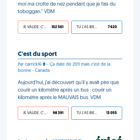
moi ma crotte de nez pendant que je fais du
toboggan." VDM
JE VALIDE, C'EST UNE VDM
102 561
TU L'AS BIEN MÉRITÉ
7 620
C'est du sport
Par carrick16
- Ça date de 2011 mais c'est de la
bonne - Canada
Aujourd'hui, j'ai découvert qu'il y avait pire que
courir un kilomètre après un bus : courir un
kilomètre après le MAUVAIS bus. VDM
JE VALIDE, C'EST UNE VDM
98 391
TU L'AS BIEN MÉRITÉ
13 055