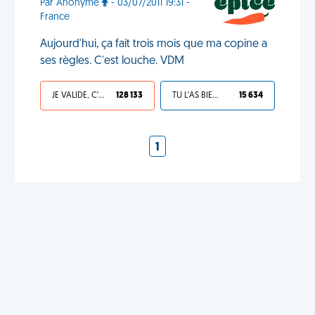
Par Anonyme
- 03/07/2011 19:31 -
France
Aujourd'hui, ça fait trois mois que ma copine a
ses règles. C'est louche. VDM
JE VALIDE, C'EST UNE VDM
128 133
TU L'AS BIEN MÉRITÉ
15 634
1