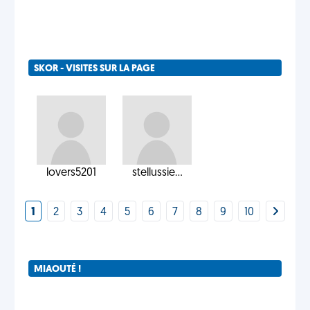
SKOR - VISITES SUR LA PAGE
lovers5201
stellussie...
1
2
3
4
5
6
7
8
9
10
MIAOUTÉ !