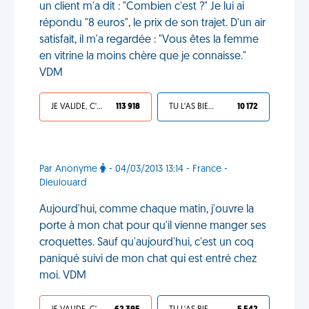
un client m'a dit : "Combien c'est ?" Je lui ai
répondu "8 euros", le prix de son trajet. D'un air
satisfait, il m'a regardée : "Vous êtes la femme
en vitrine la moins chère que je connaisse."
VDM
JE VALIDE, C'EST UNE VDM
113 918
TU L'AS BIEN MÉRITÉ
10 172
Par Anonyme
- 04/03/2013 13:14 - France -
Dieulouard
Aujourd'hui, comme chaque matin, j'ouvre la
porte à mon chat pour qu'il vienne manger ses
croquettes. Sauf qu'aujourd'hui, c'est un coq
paniqué suivi de mon chat qui est entré chez
moi. VDM