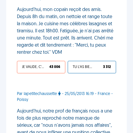
Aujourd'hui, mon copain reçoit des amis.
Depuis 8h du matin, on nettoie et range toute
la maison. Je cuisine mes célèbres lasagnes et
tiramisu. Il est 18h00. Fatiguée, je n'ai pas arrêté
une minute. Tout est prêt. Ils arrivent. Chéri me
regarde et dit tendrement : "Merci, tu peux
rentrer chez toi." VDM
JE VALIDE, C'EST UNE VDM
43 006
TU L'AS BIEN MÉRITÉ
3 312
Par lapetitechaussette
- 25/05/2013 16:19 - France -
Poissy
Aujourd'hui, notre prof de français nous a une
fois de plus reproché notre manque de
sérieux, car "nous n'avons jamais nos affaires",
avant de nous infliger une punition collective.