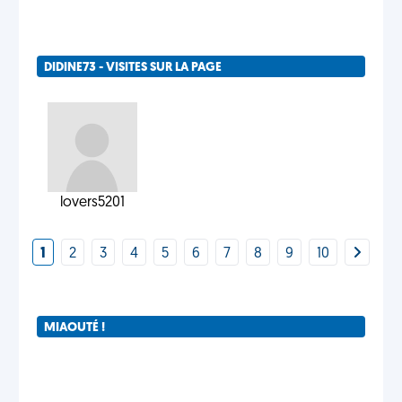
DIDINE73 - VISITES SUR LA PAGE
lovers5201
1
2
3
4
5
6
7
8
9
10
MIAOUTÉ !