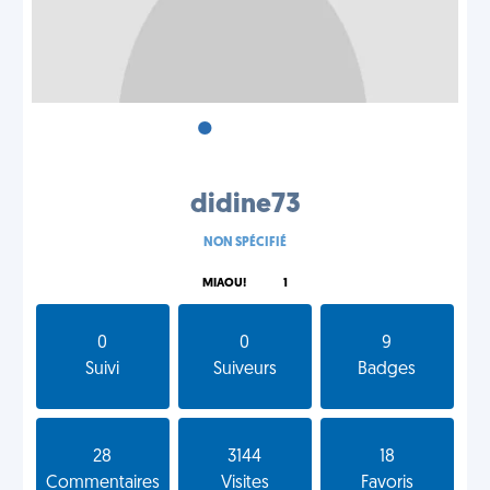
•
•
•
didine73
NON SPÉCIFIÉ
MIAOU!
1
0
0
9
Suivi
Suiveurs
Badges
28
3144
18
Commentaires
Visites
Favoris