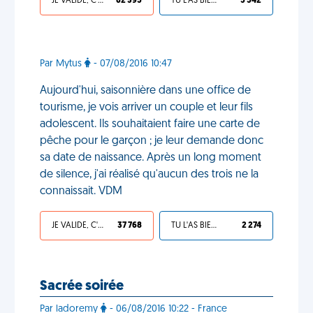
JE VALIDE, C'EST UNE VDM
62 395
TU L'AS BIEN MÉRITÉ
5 542
Par Mytus
- 07/08/2016 10:47
Aujourd'hui, saisonnière dans une office de
tourisme, je vois arriver un couple et leur fils
adolescent. Ils souhaitaient faire une carte de
pêche pour le garçon ; je leur demande donc
sa date de naissance. Après un long moment
de silence, j'ai réalisé qu'aucun des trois ne la
connaissait. VDM
JE VALIDE, C'EST UNE VDM
37 768
TU L'AS BIEN MÉRITÉ
2 274
Sacrée soirée
Par ladoremy
- 06/08/2016 10:22 - France