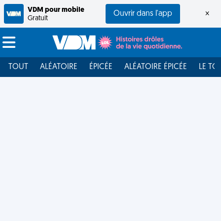
VDM pour mobile
Ouvrir dans l'app
×
Gratuit
TOUT
ALÉATOIRE
ÉPICÉE
ALÉATOIRE ÉPICÉE
LE TO