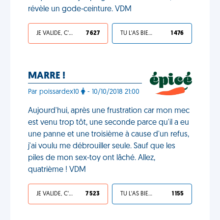
révèle un gode-ceinture. VDM
JE VALIDE, C'EST UNE VDM
7 627
TU L'AS BIEN MÉRITÉ
1 476
MARRE !
Par poissardex10
- 10/10/2018 21:00
Aujourd'hui, après une frustration car mon mec
est venu trop tôt, une seconde parce qu'il a eu
une panne et une troisième à cause d'un refus,
j'ai voulu me débrouiller seule. Sauf que les
piles de mon sex-toy ont lâché. Allez,
quatrième ! VDM
JE VALIDE, C'EST UNE VDM
7 523
TU L'AS BIEN MÉRITÉ
1 155