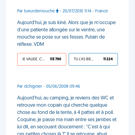
Par tueurdemouche
- 20/07/2010 11:14 - France
Aujourd'hui, je suis kiné. Alors que je m'occupe
d'une patiente allongée sur le ventre, une
mouche se pose sur ses fesses. Putain de
réflexe. VDM
JE VALIDE, C'EST UNE VDM
113 790
TU L'AS BIEN MÉRITÉ
11 224
Par dchignier - 05/06/2008 09:46
Aujourd'hui, au camping, je reviens des WC et
retrouve mon copain qui cherche quelque
chose au fond de la tente, à 4 pattes et à poil.
Coquine, je passe ma main entre ses jambes et
lui dit, en secouant doucement : "C'est à qui
ces petites choses là ?" Il se retourne, ahuri.