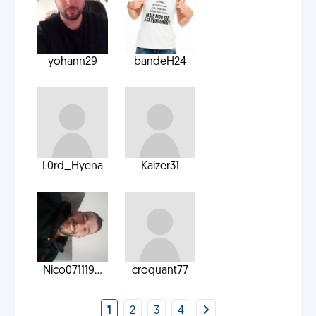
yohann29
bandeH24
L0rd_Hyena
Kaizer31
Nico071119...
croquant77
1
2
3
4