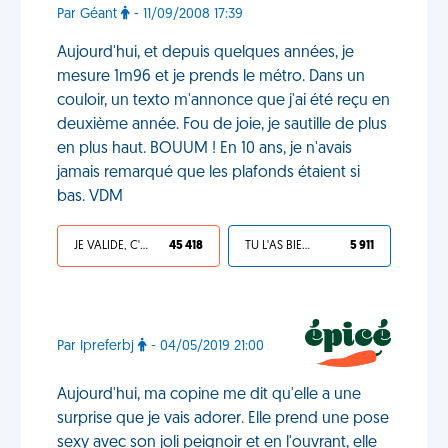
Par Géant
- 11/09/2008 17:39
Aujourd'hui, et depuis quelques années, je
mesure 1m96 et je prends le métro. Dans un
couloir, un texto m'annonce que j'ai été reçu en
deuxième année. Fou de joie, je sautille de plus
en plus haut. BOUUM ! En 10 ans, je n'avais
jamais remarqué que les plafonds étaient si
bas. VDM
JE VALIDE, C'EST UNE VDM
45 418
TU L'AS BIEN MÉRITÉ
5 911
Par Ipreferbj
- 04/05/2019 21:00
Aujourd'hui, ma copine me dit qu'elle a une
surprise que je vais adorer. Elle prend une pose
sexy avec son joli peignoir et en l'ouvrant, elle