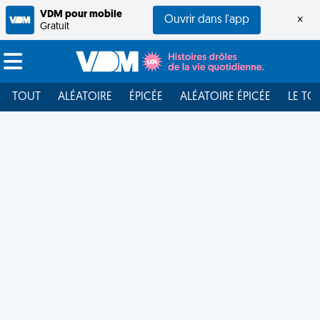
VDM pour mobile
Ouvrir dans l'app
×
Gratuit
TOUT
ALÉATOIRE
ÉPICÉE
ALÉATOIRE ÉPICÉE
LE TO