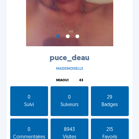
•
•
•
puce_deau
MADEMOISELLE
MIAOU!
43
0
0
29
Suivi
Suiveurs
Badges
0
8943
215
Commentaires
Visites
Favoris