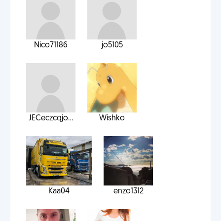
Nico71186
jo5105
JECeczcqjo...
Wishko
Kaa04
enzo1312