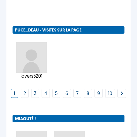
PUCE_DEAU - VISITES SUR LA PAGE
lovers5201
1
2
3
4
5
6
7
8
9
10
MIAOUTÉ !