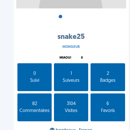
•
•
•
snake25
MONSIEUR
MIAOU!
0
0
1
2
Suivi
Suiveurs
Badges
82
3104
6
Commentaires
Visites
Favoris