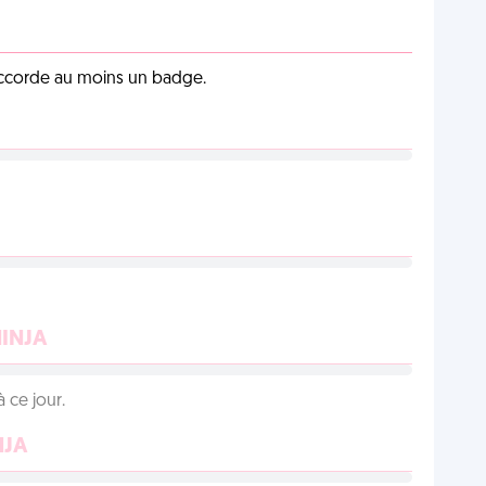
 accorde au moins un badge.
NINJA
 ce jour.
NJA