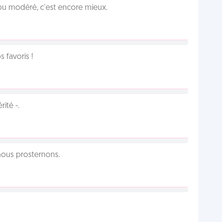
é ou modéré, c'est encore mieux.
favoris !
ité -.
 nous prosternons.