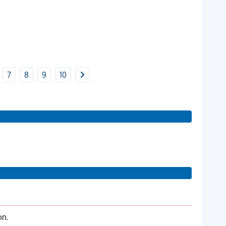
7
8
9
10
on.