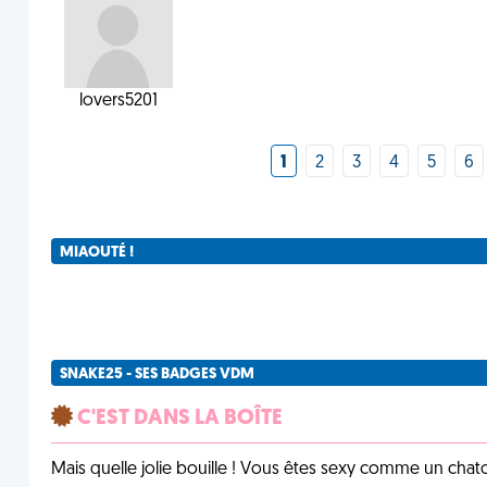
lovers5201
1
2
3
4
5
6
MIAOUTÉ !
SNAKE25 - SES BADGES VDM
C'EST DANS LA BOÎTE
Mais quelle jolie bouille ! Vous êtes sexy comme un chat