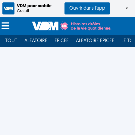
VDM pour mobile
Ouvrir dans l'app
×
Gratuit
TOUT
ALÉATOIRE
ÉPICÉE
ALÉATOIRE ÉPICÉE
LE TO