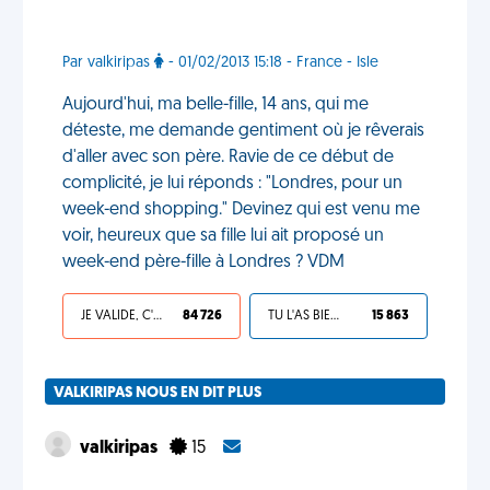
Par valkiripas
- 01/02/2013 15:18 - France - Isle
Aujourd'hui, ma belle-fille, 14 ans, qui me
déteste, me demande gentiment où je rêverais
d'aller avec son père. Ravie de ce début de
complicité, je lui réponds : "Londres, pour un
week-end shopping." Devinez qui est venu me
voir, heureux que sa fille lui ait proposé un
week-end père-fille à Londres ? VDM
JE VALIDE, C'EST UNE VDM
84 726
TU L'AS BIEN MÉRITÉ
15 863
VALKIRIPAS NOUS EN DIT PLUS
valkiripas
15