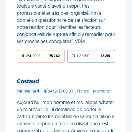
toujours vanté d'avoir un esprit très
professionnel et très bien organisé, il m'a
donné un questionnaire de satisfaction sur
notre relation pour "identifier les facteurs
conjoncturels de rupture afin d'y remédier pour
ses prochaines conquêtes". VDM
JE VALIDE, C'EST UNE VDM
75 242
TU L'AS BIEN MÉRITÉ
12 215
Costaud
Par marina
- 11/04/2013 08:03 - France - Macheren
Aujourd'hui, mon homme et moi allons acheter
un mini-four. Je lui demande de porter le
carton. Il vante les bienfaits de sa musculation à
outrance depuis un mois en disant que c'est
comme s'il ne portait rien. Arrivés à la maison, le