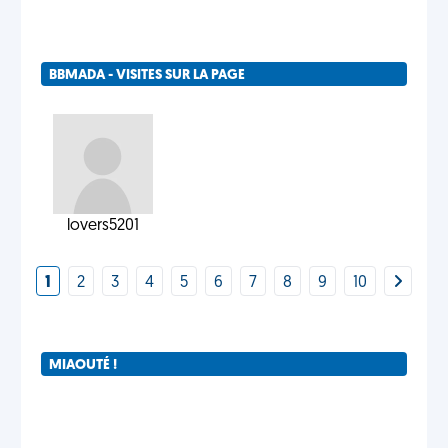
BBMADA - VISITES SUR LA PAGE
lovers5201
1
2
3
4
5
6
7
8
9
10
MIAOUTÉ !