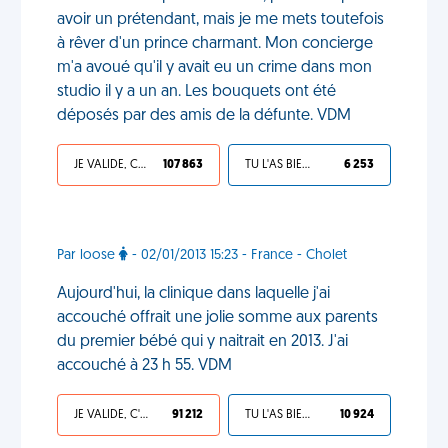
avoir un prétendant, mais je me mets toutefois
à rêver d'un prince charmant. Mon concierge
m'a avoué qu'il y avait eu un crime dans mon
studio il y a un an. Les bouquets ont été
déposés par des amis de la défunte. VDM
JE VALIDE, C'EST UNE VDM
107 863
TU L'AS BIEN MÉRITÉ
6 253
Par loose
- 02/01/2013 15:23 - France - Cholet
Aujourd'hui, la clinique dans laquelle j'ai
accouché offrait une jolie somme aux parents
du premier bébé qui y naitrait en 2013. J'ai
accouché à 23 h 55. VDM
JE VALIDE, C'EST UNE VDM
91 212
TU L'AS BIEN MÉRITÉ
10 924