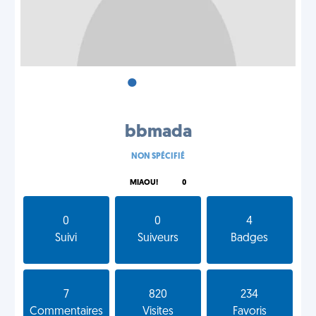
•
•
•
bbmada
NON SPÉCIFIÉ
MIAOU!
0
0
0
4
Suivi
Suiveurs
Badges
7
820
234
Commentaires
Visites
Favoris