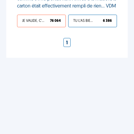
carton était effectivement rempli de rien... VDM
JE VALIDE, C'EST UNE VDM
76 064
TU L'AS BIEN MÉRITÉ
6 386
1