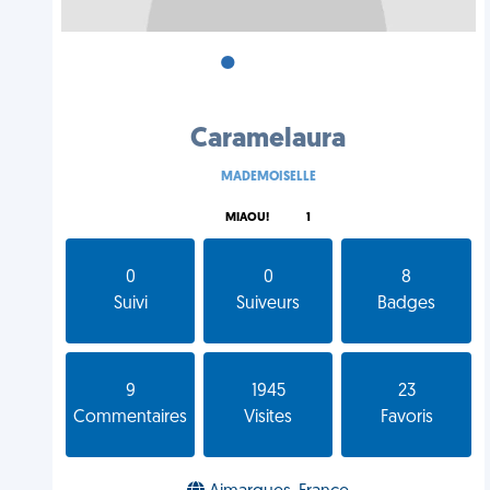
•
•
•
Caramelaura
MADEMOISELLE
MIAOU!
1
0
0
8
Suivi
Suiveurs
Badges
9
1945
23
Commentaires
Visites
Favoris