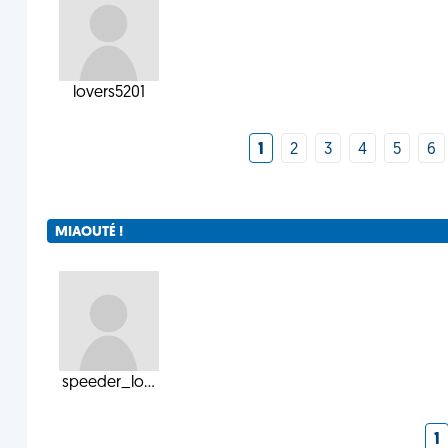
lovers5201
1
2
3
4
5
6
MIAOUTÉ !
speeder_lo...
1