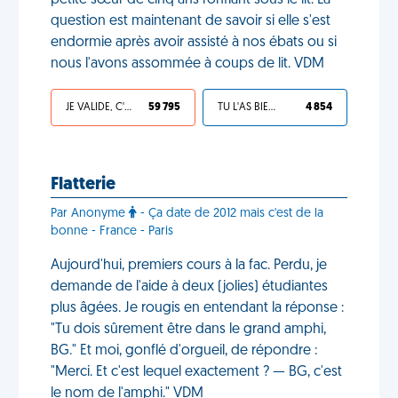
petite sœur de cinq ans ronflant sous le lit. La
question est maintenant de savoir si elle s'est
endormie après avoir assisté à nos ébats ou si
nous l'avons assommée à coups de lit. VDM
JE VALIDE, C'EST UNE VDM
59 795
TU L'AS BIEN MÉRITÉ
4 854
Flatterie
Par Anonyme
- Ça date de 2012 mais c'est de la
bonne - France - Paris
Aujourd'hui, premiers cours à la fac. Perdu, je
demande de l'aide à deux (jolies) étudiantes
plus âgées. Je rougis en entendant la réponse :
"Tu dois sûrement être dans le grand amphi,
BG." Et moi, gonflé d'orgueil, de répondre :
"Merci. Et c'est lequel exactement ? — BG, c'est
le nom de l'amphi." VDM