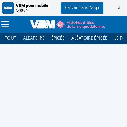
VDM pour mobile
Ouvrir dans l'app
×
Gratuit
TOUT
ALÉATOIRE
ÉPICÉE
ALÉATOIRE ÉPICÉE
LE TO