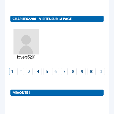
CHARLIE62280 - VISITES SUR LA PAGE
lovers5201
1
2
3
4
5
6
7
8
9
10
MIAOUTÉ !