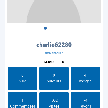
•
•
•
charlie62280
NON SPÉCIFIÉ
MIAOU!
0
0
0
4
Suivi
Suiveurs
Badges
1
1032
74
Commentaires
Visites
Favoris