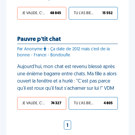
JE VALIDE, C'EST UNE VDM
48 845
TU L'AS BIEN MÉRITÉ
15 552
Pauvre p'tit chat
Par Anonyme
- Ça date de 2012 mais c'est de la
bonne - France - Bondoufle
Aujourd'hui, mon chat est revenu blessé après
une énième bagarre entre chats. Ma fille a alors
ouvert la fenêtre et a hurlé : "C'est pas parce
qu'il est roux qu'il faut s'acharner sur lui !" VDM
JE VALIDE, C'EST UNE VDM
74 327
TU L'AS BIEN MÉRITÉ
4 805
1