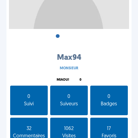
•
•
•
Max94
MONSIEUR
MIAOU!
0
0
0
0
Suivi
Suiveurs
Badges
32
1062
17
Commentaires
Visites
Favoris