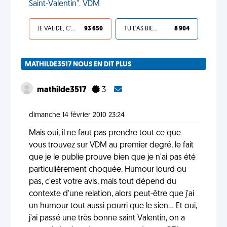
Saint-Valentin". VDM
JE VALIDE, C'EST UNE VDM
93 650
TU L'AS BIEN MÉRITÉ
8 904
MATHILDE3517 NOUS EN DIT PLUS
mathilde3517
3
dimanche 14 février 2010 23:24
Mais oui, il ne faut pas prendre tout ce que
vous trouvez sur VDM au premier degré, le fait
que je le publie prouve bien que je n'ai pas été
particulièrement choquée. Humour lourd ou
pas, c'est votre avis, mais tout dépend du
contexte d'une relation, alors peut-être que j'ai
un humour tout aussi pourri que le sien... Et oui,
j'ai passé une très bonne saint Valentin, on a