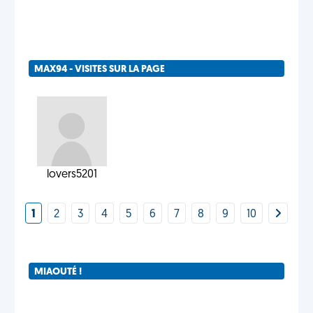
MAX94 - VISITES SUR LA PAGE
lovers5201
1
2
3
4
5
6
7
8
9
10
MIAOUTÉ !