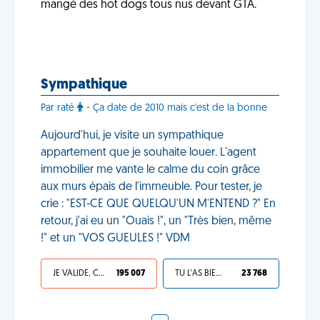
mangé des hot dogs tous nus devant GTA.
Sympathique
Par raté
- Ça date de 2010 mais c'est de la bonne
Aujourd'hui, je visite un sympathique
appartement que je souhaite louer. L'agent
immobilier me vante le calme du coin grâce
aux murs épais de l'immeuble. Pour tester, je
crie : "EST-CE QUE QUELQU'UN M'ENTEND ?" En
retour, j'ai eu un "Ouais !", un "Très bien, même
!" et un "VOS GUEULES !" VDM
JE VALIDE, C'EST UNE VDM
195 007
TU L'AS BIEN MÉRITÉ
23 768