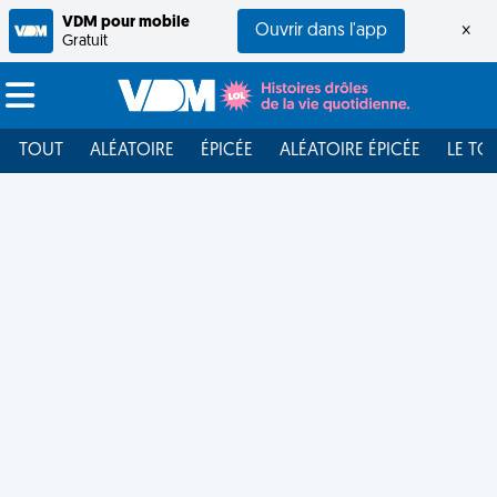
VDM pour mobile
Ouvrir dans l'app
×
Gratuit
TOUT
ALÉATOIRE
ÉPICÉE
ALÉATOIRE ÉPICÉE
LE TO