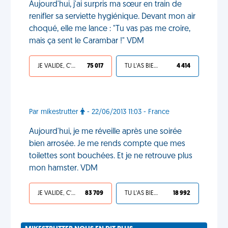
Aujourd'hui, j'ai surpris ma sœur en train de
renifler sa serviette hygiénique. Devant mon air
choqué, elle me lance : "Tu vas pas me croire,
mais ça sent le Carambar !" VDM
JE VALIDE, C'EST UNE VDM
75 017
TU L'AS BIEN MÉRITÉ
4 414
Par mikestrutter
- 22/06/2013 11:03 - France
Aujourd'hui, je me réveille après une soirée
bien arrosée. Je me rends compte que mes
toilettes sont bouchées. Et je ne retrouve plus
mon hamster. VDM
JE VALIDE, C'EST UNE VDM
83 709
TU L'AS BIEN MÉRITÉ
18 992