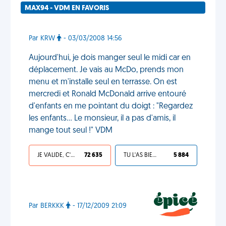
MAX94 - VDM EN FAVORIS
Par KRW
- 03/03/2008 14:56
Aujourd'hui, je dois manger seul le midi car en
déplacement. Je vais au McDo, prends mon
menu et m'installe seul en terrasse. On est
mercredi et Ronald McDonald arrive entouré
d'enfants en me pointant du doigt : "Regardez
les enfants... Le monsieur, il a pas d'amis, il
mange tout seul !" VDM
JE VALIDE, C'EST UNE VDM
72 635
TU L'AS BIEN MÉRITÉ
5 884
Par BERKKK
- 17/12/2009 21:09