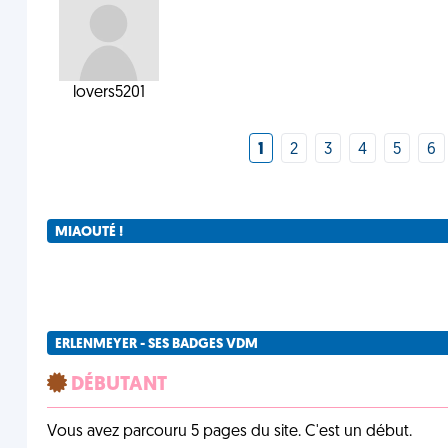
lovers5201
1
2
3
4
5
6
MIAOUTÉ !
ERLENMEYER - SES BADGES VDM
DÉBUTANT
Vous avez parcouru 5 pages du site. C'est un début.