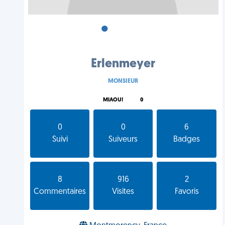
•
•
•
Erlenmeyer
MONSIEUR
MIAOU!
0
0
0
6
Suivi
Suiveurs
Badges
8
916
2
Commentaires
Visites
Favoris