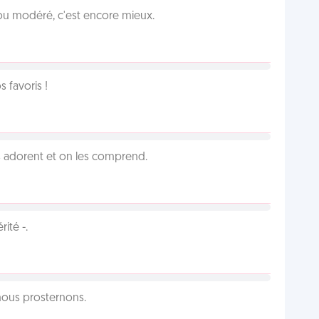
é ou modéré, c'est encore mieux.
favoris !
 adorent et on les comprend.
ité -.
 nous prosternons.