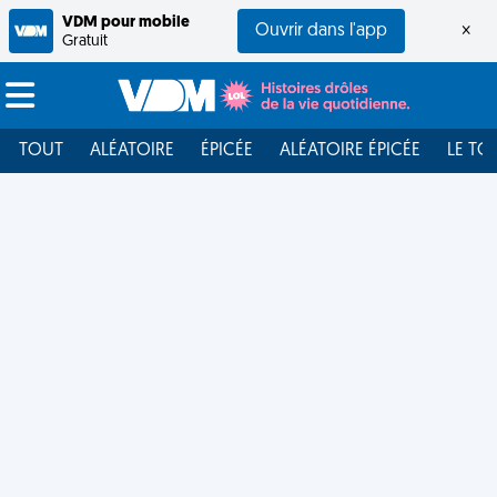
VDM pour mobile
Ouvrir dans l'app
×
Gratuit
TOUT
ALÉATOIRE
ÉPICÉE
ALÉATOIRE ÉPICÉE
LE TO