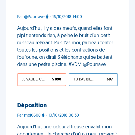
Par @Pourrave
- 16/10/2018 14:00
Aujourd'hui, il y a des meufs, quand elles font
pipi t'entends rien, à peine le bruit d'un petit
ruisseau relaxant. Puis t'as moi, j'ai beau tenter
toutes les positions et les contractions de
foufoune, on dirait 3 éléphants qui se battent
dans une petite piscine. #VDM @Pourrave
JE VALIDE, C'EST UNE VDM
5 890
TU L'AS BIEN MÉRITÉ
697
Déposition
Par mel0608
- 10/10/2018 08:30
Aujourd'hui, une odeur affreuse envahit mon
appartement. Je cherche d'où ça peut provenir,