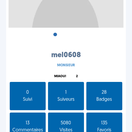
•
•
•
mel0608
MONSIEUR
MIAOU!
2
0
1
28
Suivi
Suiveurs
Badges
13
5080
135
Commentaires
Visites
Favoris