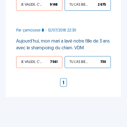
JE VALIDE, C'EST UNE VDM
9 148
TU L'AS BIEN MÉRITÉ
2 675
Par çamousse
- 12/07/2018 22:30
Aujourd'hui, mon mari a lavé notre fille de 3 ans
avec le shampoing du chien. VDM
JE VALIDE, C'EST UNE VDM
7 561
TU L'AS BIEN MÉRITÉ
730
1