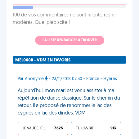
100 de vos commentaires ne sont ni enterrés ni
modérés. Quel plébiscite !
LA LISTE DES BADGES À TROUVER
MEL0608 - VDM EN FAVORIS
Par Anonyme
- 23/11/2018 07:30 - France - Hyères
Aujourd'hui, mon mari est venu assister à ma
répétition de danse classique. Sur le chemin du
retour, il a proposé de renommer le lac des
cygnes en lac des dindes. VDM
JE VALIDE, C'EST UNE VDM
7 625
TU L'AS BIEN MÉRITÉ
913