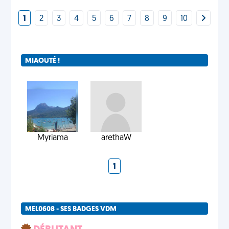
1
2
3
4
5
6
7
8
9
10
MIAOUTÉ !
Myriama
arethaW
1
MEL0608 - SES BADGES VDM