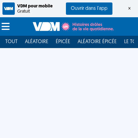
VDM pour mobile
Ouvrir dans l'app
×
Gratuit
TOUT
ALÉATOIRE
ÉPICÉE
ALÉATOIRE ÉPICÉE
LE TO