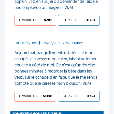
copain. Et bien sûr, j'ai dû demander de l'aide à
une employée du magasin. VDM
JE VALIDE, C'EST UNE VDM
74 919
TU L'AS BIEN MÉRITÉ
41 283
Par SonnyTBW
- 15/03/2011 07:26 - France
Aujourd'hui, tranquillement installée sur mon
canapé, je caresse mon chien, inhabituellement
couché à côté de moi. Ce n'est qu'après cinq
bonnes minutes à regarder la bête dans les
yeux, sur le canapé d'en face, que je me rends
compte que je caresse mon blouson. VDM
JE VALIDE, C'EST UNE VDM
72 440
TU L'AS BIEN MÉRITÉ
13 403