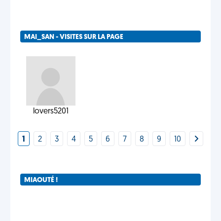
MAI_SAN - VISITES SUR LA PAGE
lovers5201
1
2
3
4
5
6
7
8
9
10
MIAOUTÉ !