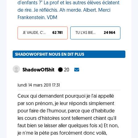
d'enfants ?" La prof et les autres élèves éclatent
de rire. Je réfléchis. Ah merde. Albert. Merci
Frankenstein. VDM
JE VALIDE, C'EST UNE VDM
62 781
TU L'AS BIEN MÉRITÉ
24 964
SHADOWOFSHIT NOUS EN DIT PLUS
ShadowOfShit
20
lundi 14 mars 2011 17:31
Ceux qui demandent pourquoi je l'ai appellé
par son prénom, je leur réponds simplement
pour faire de l'humour, parce que d'habitude
les cours d'histoires sont tellement chiant qu'il
faut bien se laisser aller quelques fois x) Et non,
je n'me la pète pas forcément donc voilà,