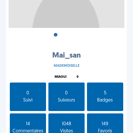
•
•
•
Mai_san
MADEMOISELLE
MIAOU!
0
0
0
5
Suivi
Suiveurs
Badges
14
1048
149
Commentaires
Visites
Favoris