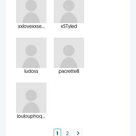
xxlovexxse...
xSTyled
ludoss
pacrette8
loulouphoq...
1
2