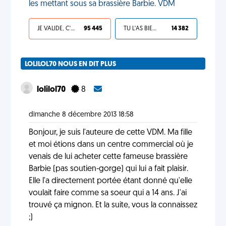
les mettant sous sa brassière Barbie. VDM
JE VALIDE, C'EST UNE VDM
95 445
TU L'AS BIEN MÉRITÉ
14 382
LOLILOL70 NOUS EN DIT PLUS
lolilol70
8
dimanche 8 décembre 2013 18:58
Bonjour, je suis l'auteure de cette VDM. Ma fille
et moi étions dans un centre commercial où je
venais de lui acheter cette fameuse brassière
Barbie (pas soutien-gorge) qui lui a fait plaisir.
Elle l'a directement portée étant donné qu'elle
voulait faire comme sa soeur qui a 14 ans. J'ai
trouvé ça mignon. Et la suite, vous la connaissez
;)