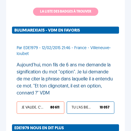
LA LISTE DES BADGES À TROUVER
BULIMIAREXIA15 - VDM EN FAVORIS
Par EDE1979 - 12/02/2015 21:46 - France - Villeneuve-
loubet
Aujourd'hui, mon fils de 6 ans me demande la
signification du mot "option". Je lui demande
de me citer la phrase dans laquelle il a entendu
ce mot. "Et ton clignotant, il est en option,
connard ?" VDM
JE VALIDE, C'EST UNE VDM
80 611
TU L'AS BIEN MÉRITÉ
10 057
EDE1979 NOUS EN DIT PLUS