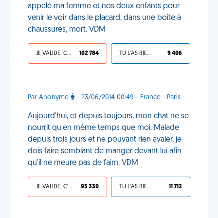
appelé ma femme et nos deux enfants pour
venir le voir dans le placard, dans une boîte à
chaussures, mort. VDM
JE VALIDE, C'EST UNE VDM
102 784
TU L'AS BIEN MÉRITÉ
9 406
Par Anonyme
- 23/06/2014 00:49 - France - Paris
Aujourd'hui, et depuis toujours, mon chat ne se
nourrit qu'en même temps que moi. Malade
depuis trois jours et ne pouvant rien avaler, je
dois faire semblant de manger devant lui afin
qu'il ne meure pas de faim. VDM
JE VALIDE, C'EST UNE VDM
95 330
TU L'AS BIEN MÉRITÉ
11 712