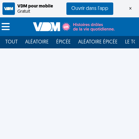
VDM pour mobile
Ouvrir dans l'app
×
Gratuit
TOUT
ALÉATOIRE
ÉPICÉE
ALÉATOIRE ÉPICÉE
LE TO