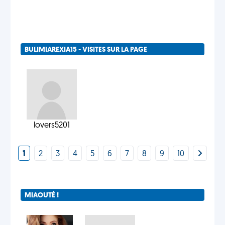
BULIMIAREXIA15 - VISITES SUR LA PAGE
lovers5201
1
2
3
4
5
6
7
8
9
10
MIAOUTÉ !