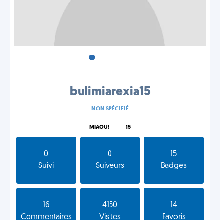
•
•
•
bulimiarexia15
NON SPÉCIFIÉ
MIAOU!
15
0
0
15
Suivi
Suiveurs
Badges
16
4150
14
Commentaires
Visites
Favoris