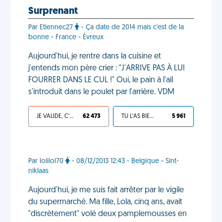
Surprenant
Par Etiennec27
- Ça date de 2014 mais c'est de la
bonne - France - Évreux
Aujourd'hui, je rentre dans la cuisine et
j'entends mon père crier : "J'ARRIVE PAS À LUI
FOURRER DANS LE CUL !" Oui, le pain à l'ail
s'introduit dans le poulet par l'arrière. VDM
JE VALIDE, C'EST UNE VDM
62 473
TU L'AS BIEN MÉRITÉ
5 961
Par lolilol70
- 08/12/2013 12:43 - Belgique - Sint-
niklaas
Aujourd'hui, je me suis fait arrêter par le vigile
du supermarché. Ma fille, Lola, cinq ans, avait
"discrètement" volé deux pamplemousses en