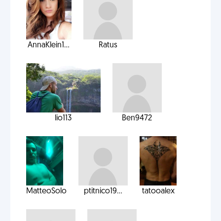
AnnaKlein1...
Ratus
lio113
Ben9472
MatteoSolo
ptitnico19...
tatooalex