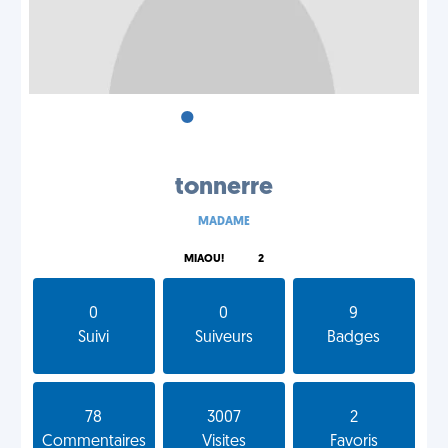
•
•
•
tonnerre
MADAME
MIAOU!
2
0
0
9
Suivi
Suiveurs
Badges
78
3007
2
Commentaires
Visites
Favoris