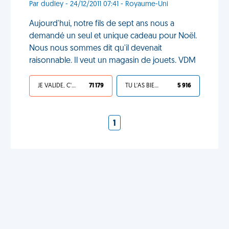
Par dudley - 24/12/2011 07:41 - Royaume-Uni
Aujourd'hui, notre fils de sept ans nous a
demandé un seul et unique cadeau pour Noël.
Nous nous sommes dit qu'il devenait
raisonnable. Il veut un magasin de jouets. VDM
JE VALIDE, C'EST UNE VDM
71 179
TU L'AS BIEN MÉRITÉ
5 916
1