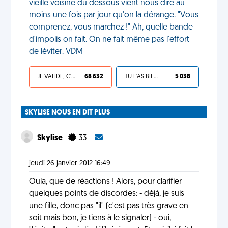
vieille voisine du dessous vient nous dire au
moins une fois par jour qu'on la dérange. "Vous
comprenez, vous marchez !" Ah, quelle bande
d'impolis on fait. On ne fait même pas l'effort
de léviter. VDM
JE VALIDE, C'EST UNE VDM
68 632
TU L'AS BIEN MÉRITÉ
5 038
SKYLISE NOUS EN DIT PLUS
Skylise
33
jeudi 26 janvier 2012 16:49
Oula, que de réactions ! Alors, pour clarifier
quelques points de discordes: - déjà, je suis
une fille, donc pas "il" (c'est pas très grave en
soit mais bon, je tiens à le signaler) - oui,