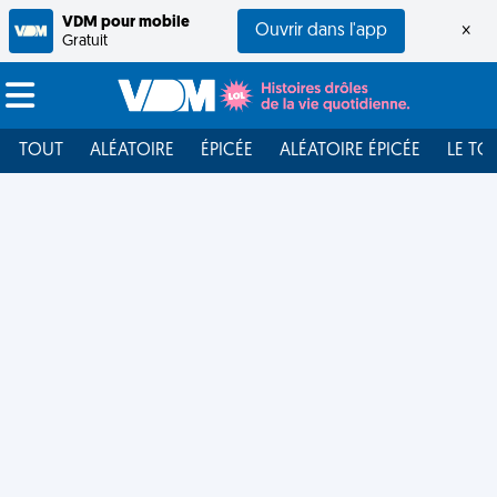
VDM pour mobile
Ouvrir dans l'app
×
Gratuit
TOUT
ALÉATOIRE
ÉPICÉE
ALÉATOIRE ÉPICÉE
LE TO