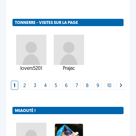
TONNERRE - VISITES SUR LA PAGE
lovers5201
Prajac
1
2
3
4
5
6
7
8
9
10
MIAOUTÉ !