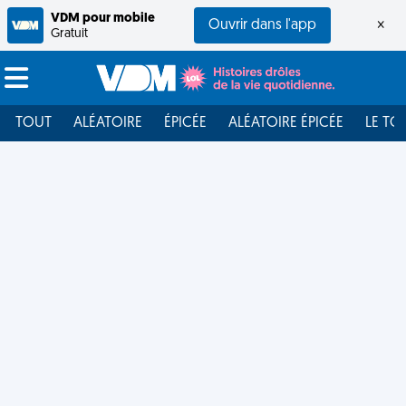
VDM pour mobile
Ouvrir dans l'app
×
Gratuit
TOUT
ALÉATOIRE
ÉPICÉE
ALÉATOIRE ÉPICÉE
LE TO