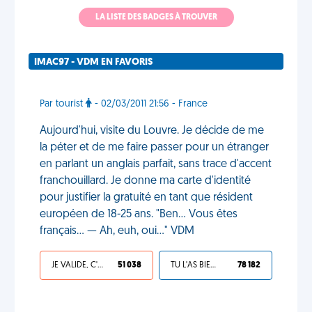
LA LISTE DES BADGES À TROUVER
IMAC97 - VDM EN FAVORIS
Par tourist
- 02/03/2011 21:56 - France
Aujourd'hui, visite du Louvre. Je décide de me
la péter et de me faire passer pour un étranger
en parlant un anglais parfait, sans trace d'accent
franchouillard. Je donne ma carte d'identité
pour justifier la gratuité en tant que résident
européen de 18-25 ans. "Ben... Vous êtes
français... — Ah, euh, oui..." VDM
JE VALIDE, C'EST UNE VDM
51 038
TU L'AS BIEN MÉRITÉ
78 182