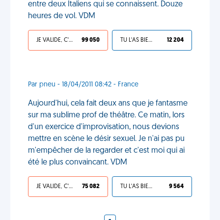
entre deux Italiens qui se connaissent. Douze
heures de vol. VDM
JE VALIDE, C'EST UNE VDM
99 050
TU L'AS BIEN MÉRITÉ
12 204
Par pneu - 18/04/2011 08:42 - France
Aujourd'hui, cela fait deux ans que je fantasme
sur ma sublime prof de théâtre. Ce matin, lors
d'un exercice d'improvisation, nous devions
mettre en scène le désir sexuel. Je n'ai pas pu
m'empêcher de la regarder et c'est moi qui ai
été le plus convaincant. VDM
JE VALIDE, C'EST UNE VDM
75 082
TU L'AS BIEN MÉRITÉ
9 564