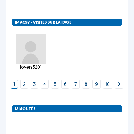
IMAC97 - VISITES SUR LA PAGE
lovers5201
1
2
3
4
5
6
7
8
9
10
MIAOUTÉ !