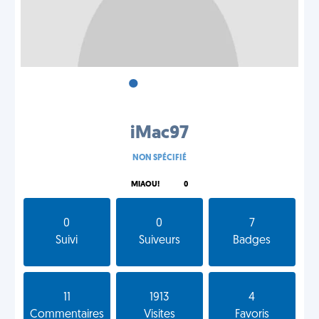
•
•
•
iMac97
NON SPÉCIFIÉ
MIAOU!
0
0
0
7
Suivi
Suiveurs
Badges
11
1913
4
Commentaires
Visites
Favoris