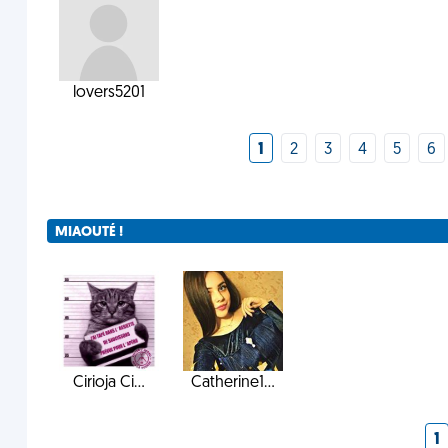
lovers5201
1
2
3
4
5
6
MIAOUTÉ !
Cirioja Ci...
Catherine1...
1