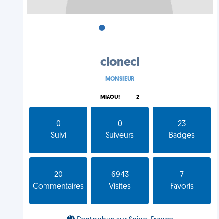
•
•
•
clonecl
MONSIEUR
MIAOU!
2
0
0
23
Suivi
Suiveurs
Badges
20
6943
7
Commentaires
Visites
Favoris