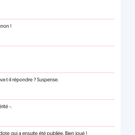
non !
a-t-il répondre ? Suspense.
ité -.
te qui a ensuite été publiée. Bien joué !