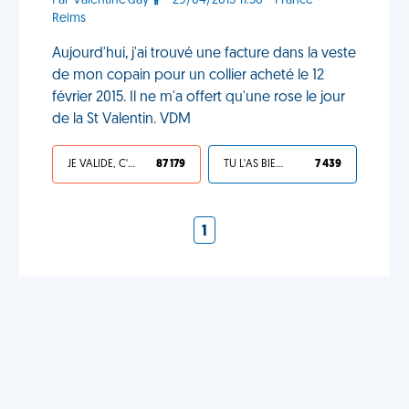
Par Valentine'day
- 29/04/2015 11:36 - France -
Reims
Aujourd'hui, j'ai trouvé une facture dans la veste
de mon copain pour un collier acheté le 12
février 2015. Il ne m'a offert qu'une rose le jour
de la St Valentin. VDM
JE VALIDE, C'EST UNE VDM
87 179
TU L'AS BIEN MÉRITÉ
7 439
1