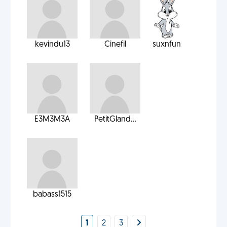
kevindu13
Cinefil
suxnfun
E3M3M3A
PetitGland...
babass1515
1
2
3