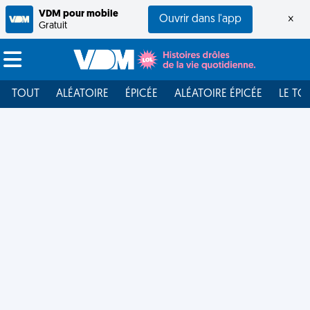
VDM pour mobile
Ouvrir dans l'app
×
Gratuit
TOUT
ALÉATOIRE
ÉPICÉE
ALÉATOIRE ÉPICÉE
LE TO