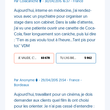
Par Colacaniche
- 30/04/2015 16:37 - France
Aujourd'hui, interne en médecine, j'ai rendez-
vous avec un psychiatre pour organiser un
stage dans son cabinet. Dans la salle d'attente,
j'ai vu une patiente ouvrir une canette de Coca-
Cola, fixer longuement son caniche, puis lui dire
: "T'en as pas voulu tout à l'heure...Tant pis pour
toi." VDM
JE VALIDE, C'EST UNE VDM
60 678
TU L'AS BIEN MÉRITÉ
5 962
Par Anonyme
- 29/04/2015 21:54 - France -
Bordeaux
Aujourd'hui, travaillant pour un cinéma, je dois
demander aux clients quel film ils ont choisi
pour les orienter. Je n'ai pas cessé d'entendre :