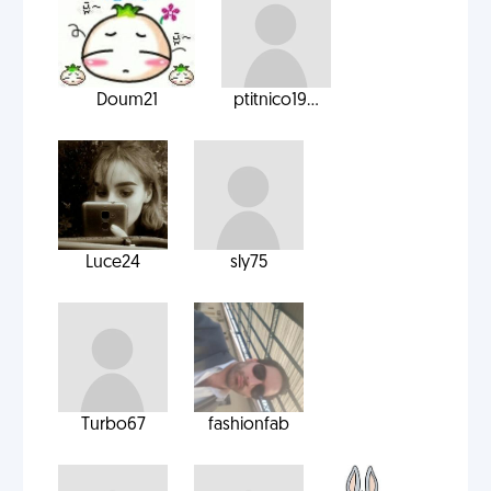
Doum21
ptitnico19...
Luce24
sly75
Turbo67
fashionfab