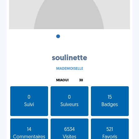
•
•
•
soulinette
MADEMOISELLE
MIAOU!
30
0
0
15
Suivi
Suiveurs
Badges
14
6534
521
Commentaires
Visites
Favoris