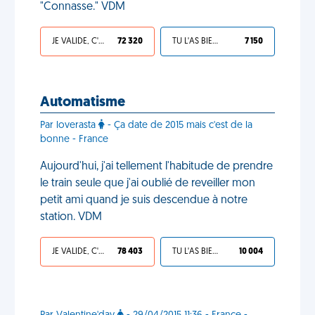
"Connasse." VDM
JE VALIDE, C'EST UNE VDM
72 320
TU L'AS BIEN MÉRITÉ
7 150
Automatisme
Par loverasta
- Ça date de 2015 mais c'est de la
bonne - France
Aujourd'hui, j'ai tellement l'habitude de prendre
le train seule que j'ai oublié de reveiller mon
petit ami quand je suis descendue à notre
station. VDM
JE VALIDE, C'EST UNE VDM
78 403
TU L'AS BIEN MÉRITÉ
10 004