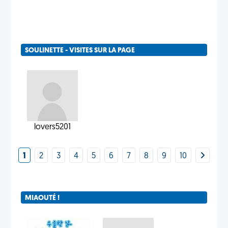
SOULINETTE - VISITES SUR LA PAGE
lovers5201
1
2
3
4
5
6
7
8
9
10
MIAOUTÉ !