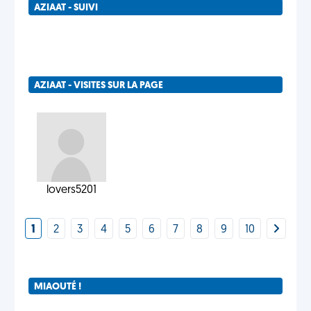
AZIAAT - SUIVI
AZIAAT - VISITES SUR LA PAGE
lovers5201
1
2
3
4
5
6
7
8
9
10
MIAOUTÉ !