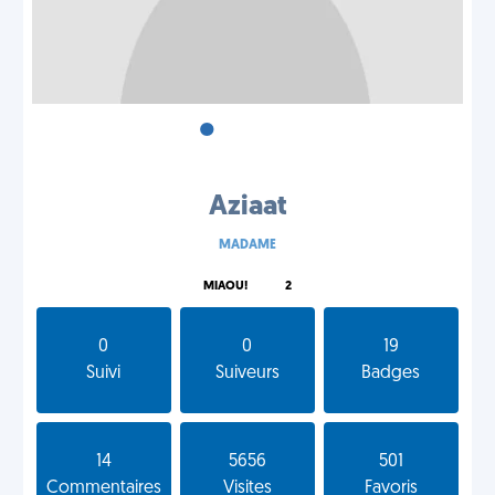
•
•
•
Aziaat
MADAME
MIAOU!
2
0
0
19
Suivi
Suiveurs
Badges
14
5656
501
Commentaires
Visites
Favoris