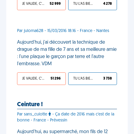
JE VALIDE, C'EST UNE VDM
52 999
TU L'AS BIEN MÉRITÉ
4 278
Par juloma628 - 15/03/2016 18:16 - France - Nantes
Aujourd'hui, j'ai découvert la technique de
drague de ma fille de 7 ans et sa meilleure amie
: l'une plaque le garçon par terre et l'autre
l'embrasse. VDM
JE VALIDE, C'EST UNE VDM
51 296
TU L'AS BIEN MÉRITÉ
3 738
Ceinture !
Par sans_culotte
- Ça date de 2016 mais c'est de la
bonne - France - Prévessin
Aujourd'hui, au supermarché, mon fils de 12