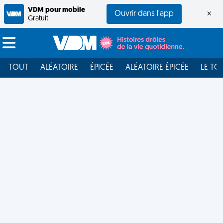
VDM pour mobile
Ouvrir dans l'app
×
Gratuit
TOUT
ALÉATOIRE
ÉPICÉE
ALÉATOIRE ÉPICÉE
LE TO