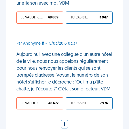
une liaison avec moi. VDM
JE VALIDE, C'EST UNE VDM
49 809
TU L'AS BIEN MÉRITÉ
3 947
Par Anonyme
- 15/03/2016 03:37
Aujourd'hui, avec une collègue d'un autre hôtel
de la ville, nous nous appelons régulièrement
pour nous renvoyer les clients qui se sont
trompés d'adresse. Voyant le numéro de son
hôtel s'afficher, je décroche : "Oui, ma p'tite
chatte, je t'écoute ?" C'était son directeur. VDM
JE VALIDE, C'EST UNE VDM
46 677
TU L'AS BIEN MÉRITÉ
7 974
1