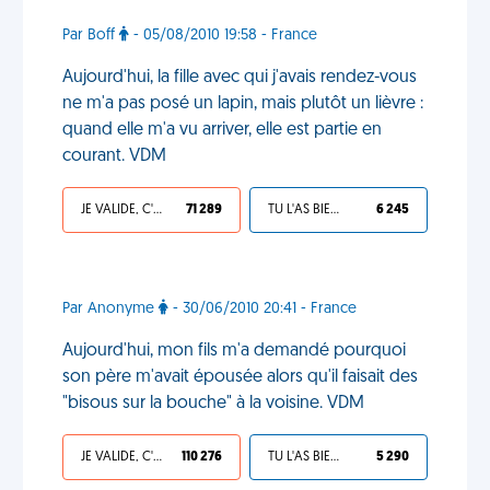
Par Boff
- 05/08/2010 19:58 - France
Aujourd'hui, la fille avec qui j'avais rendez-vous
ne m'a pas posé un lapin, mais plutôt un lièvre :
quand elle m'a vu arriver, elle est partie en
courant. VDM
JE VALIDE, C'EST UNE VDM
71 289
TU L'AS BIEN MÉRITÉ
6 245
Par Anonyme
- 30/06/2010 20:41 - France
Aujourd'hui, mon fils m'a demandé pourquoi
son père m'avait épousée alors qu'il faisait des
"bisous sur la bouche" à la voisine. VDM
JE VALIDE, C'EST UNE VDM
110 276
TU L'AS BIEN MÉRITÉ
5 290