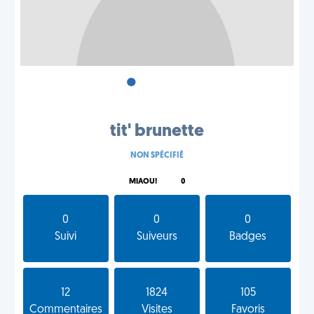
•
•
•
tit' brunette
NON SPÉCIFIÉ
MIAOU!
0
0
0
0
Suivi
Suiveurs
Badges
12
1824
105
Commentaires
Visites
Favoris