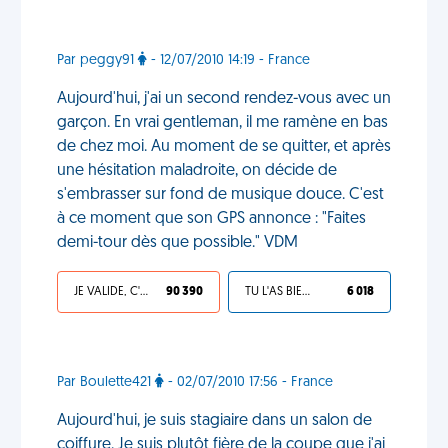
Par peggy91
- 12/07/2010 14:19 - France
Aujourd'hui, j'ai un second rendez-vous avec un
garçon. En vrai gentleman, il me ramène en bas
de chez moi. Au moment de se quitter, et après
une hésitation maladroite, on décide de
s'embrasser sur fond de musique douce. C'est
à ce moment que son GPS annonce : "Faites
demi-tour dès que possible." VDM
JE VALIDE, C'EST UNE VDM
90 390
TU L'AS BIEN MÉRITÉ
6 018
Par Boulette421
- 02/07/2010 17:56 - France
Aujourd'hui, je suis stagiaire dans un salon de
coiffure. Je suis plutôt fière de la coupe que j'ai