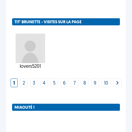
TIT' BRUNETTE - VISITES SUR LA PAGE
lovers5201
1
2
3
4
5
6
7
8
9
10
MIAOUTÉ !