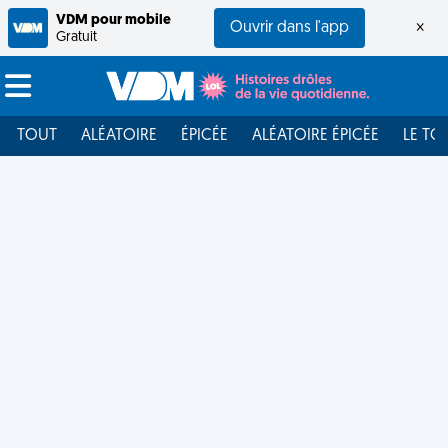
VDM pour mobile
Ouvrir dans l'app
×
Gratuit
TOUT
ALÉATOIRE
ÉPICÉE
ALÉATOIRE ÉPICÉE
LE TO