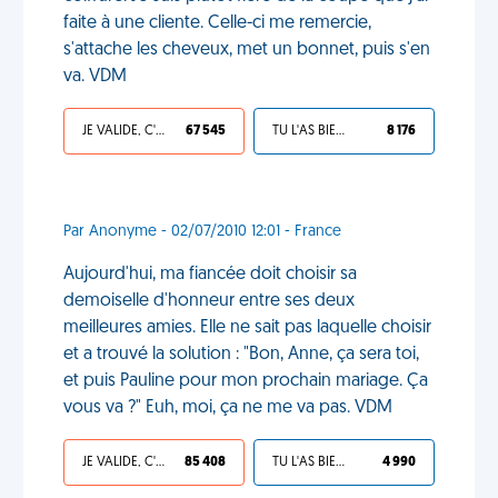
faite à une cliente. Celle-ci me remercie,
s'attache les cheveux, met un bonnet, puis s'en
va. VDM
JE VALIDE, C'EST UNE VDM
67 545
TU L'AS BIEN MÉRITÉ
8 176
Par Anonyme - 02/07/2010 12:01 - France
Aujourd'hui, ma fiancée doit choisir sa
demoiselle d'honneur entre ses deux
meilleures amies. Elle ne sait pas laquelle choisir
et a trouvé la solution : "Bon, Anne, ça sera toi,
et puis Pauline pour mon prochain mariage. Ça
vous va ?" Euh, moi, ça ne me va pas. VDM
JE VALIDE, C'EST UNE VDM
85 408
TU L'AS BIEN MÉRITÉ
4 990