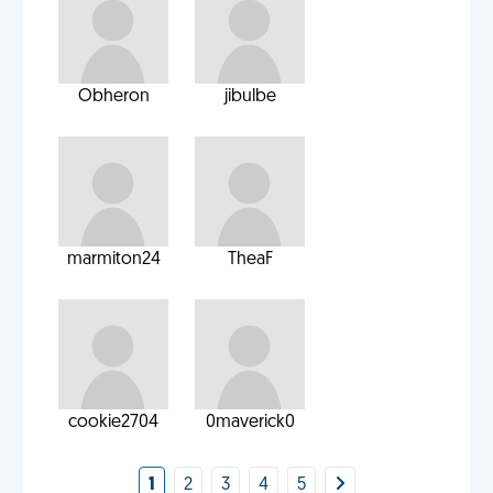
Obheron
jibulbe
marmiton24
TheaF
cookie2704
0maverick0
1
2
3
4
5