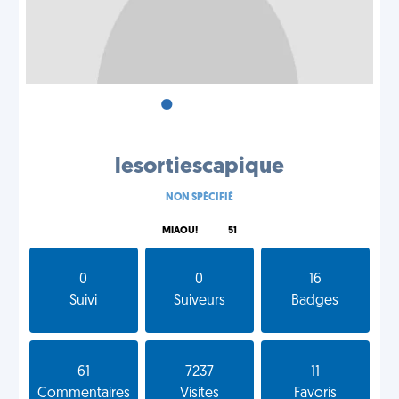
•
•
•
lesortiescapique
NON SPÉCIFIÉ
MIAOU!
51
0
0
16
Suivi
Suiveurs
Badges
61
7237
11
Commentaires
Visites
Favoris