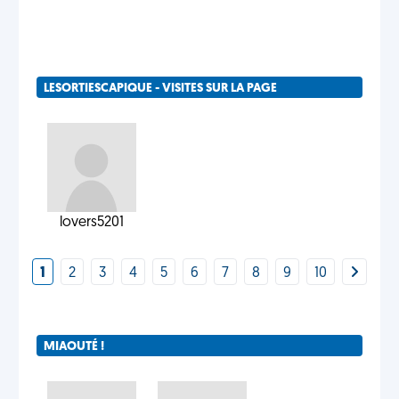
LESORTIESCAPIQUE - VISITES SUR LA PAGE
lovers5201
1
2
3
4
5
6
7
8
9
10
MIAOUTÉ !