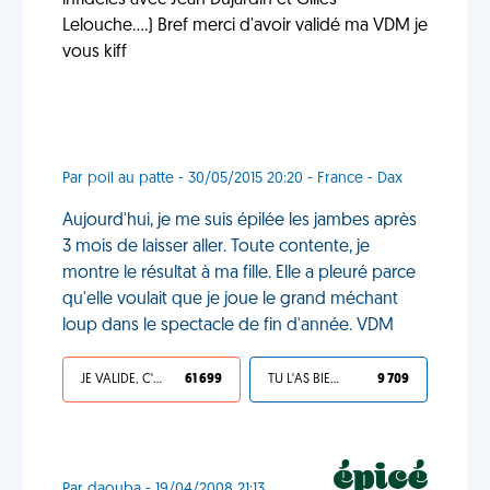
infidèles avec Jean Dujardin et Gilles
Lelouche....) Bref merci d'avoir validé ma VDM je
vous kiff
Par poil au patte - 30/05/2015 20:20 - France - Dax
Aujourd'hui, je me suis épilée les jambes après
3 mois de laisser aller. Toute contente, je
montre le résultat à ma fille. Elle a pleuré parce
qu'elle voulait que je joue le grand méchant
loup dans le spectacle de fin d'année. VDM
JE VALIDE, C'EST UNE VDM
61 699
TU L'AS BIEN MÉRITÉ
9 709
Par daouba - 19/04/2008 21:13