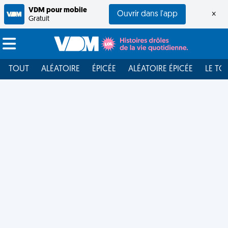
VDM pour mobile
Ouvrir dans l'app
×
Gratuit
TOUT
ALÉATOIRE
ÉPICÉE
ALÉATOIRE ÉPICÉE
LE TO