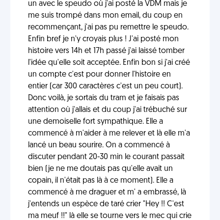
un avec le speudo où j'ai posté la VDM mais je
me suis trompé dans mon email, du coup en
recommençant, j'ai pas pu remettre le speudo.
Enfin bref je n'y croyais plus ! J'ai posté mon
histoire vers 14h et 17h passé j'ai laissé tomber
l'idée qu'elle soit acceptée. Enfin bon si j'ai créé
un compte c'est pour donner l'histoire en
entier (car 300 caractères c'est un peu court).
Donc voilà, je sortais du tram et je faisais pas
attention où j'allais et du coup j'ai trébuché sur
une demoiselle fort sympathique. Elle a
commencé à m'aider à me relever et là elle m'a
lancé un beau sourire. On a commencé à
discuter pendant 20-30 min le courant passait
bien (je ne me doutais pas qu'elle avait un
copain, il n'était pas là à ce moment). Elle a
commencé à me draguer et m' a embrassé, là
j'entends un espèce de taré crier "Hey !! C'est
ma meuf !!" là elle se tourne vers le mec qui crie