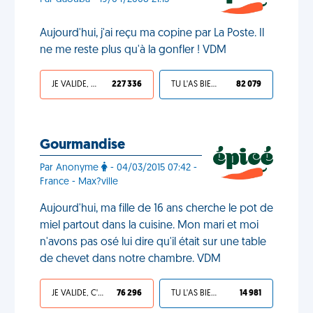
Aujourd'hui, j'ai reçu ma copine par La Poste. Il
ne me reste plus qu'à la gonfler ! VDM
JE VALIDE, C'EST UNE VDM
227 336
TU L'AS BIEN MÉRITÉ
82 079
Gourmandise
Par Anonyme
- 04/03/2015 07:42 -
France - Max?ville
Aujourd'hui, ma fille de 16 ans cherche le pot de
miel partout dans la cuisine. Mon mari et moi
n'avons pas osé lui dire qu'il était sur une table
de chevet dans notre chambre. VDM
JE VALIDE, C'EST UNE VDM
76 296
TU L'AS BIEN MÉRITÉ
14 981