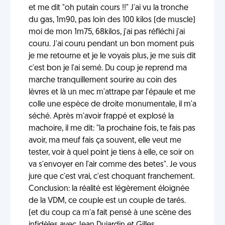
et me dit "oh putain cours !!" J'ai vu la tronche
du gas, 1m90, pas loin des 100 kilos (de muscle)
moi de mon 1m75, 68kilos, j'ai pas réfléchi j'ai
couru. J'ai couru pendant un bon moment puis
je me retourne et je le voyais plus, je me suis dit
c'est bon je l'ai semé. Du coup je reprend ma
marche tranquillement sourire au coin des
lèvres et là un mec m'attrape par l'épaule et me
colle une espèce de droite monumentale, il m'a
séché. Après m'avoir frappé et explosé la
machoire, il me dit: "la prochaine fois, te fais pas
avoir, ma meuf fais ça souvent, elle veut me
tester, voir à quel point je tiens à elle, ce soir on
va s'envoyer en l'air comme des betes". Je vous
jure que c'est vrai, c'est choquant franchement.
Conclusion: la réalité est légèrement éloignée
de la VDM, ce couple est un couple de tarés.
(et du coup ca m'a fait pensé à une scène des