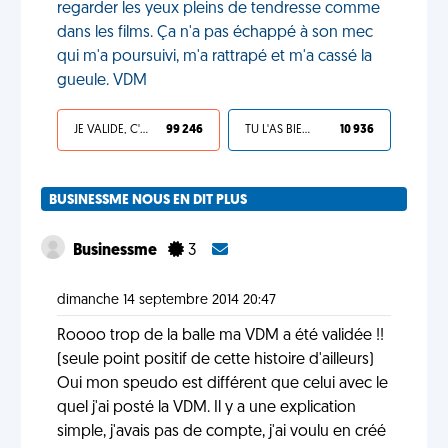
regarder les yeux pleins de tendresse comme
dans les films. Ça n'a pas échappé à son mec
qui m'a poursuivi, m'a rattrapé et m'a cassé la
gueule. VDM
JE VALIDE, C'EST UNE VDM
99 246
TU L'AS BIEN MÉRITÉ
10 936
BUSINESSME NOUS EN DIT PLUS
Businessme
3
dimanche 14 septembre 2014 20:47
Roooo trop de la balle ma VDM a été validée !!
(seule point positif de cette histoire d'ailleurs)
Oui mon speudo est différent que celui avec le
quel j'ai posté la VDM. Il y a une explication
simple, j'avais pas de compte, j'ai voulu en créé