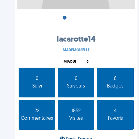
•
•
•
lacarotte14
MADEMOISELLE
MIAOU!
0
0
0
6
Suivi
Suiveurs
Badges
22
1852
4
Commentaires
Visites
Favoris