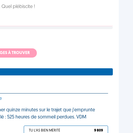
Quel plébiscite !
ADGES À TROUVER
e
ner quinze minutes sur le trajet que j'emprunte
lculé : 525 heures de sommeil perdues. VDM
TU L'AS BIEN MÉRITÉ
9 809