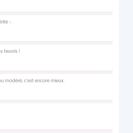
ité -.
favoris !
é ou modéré, c'est encore mieux.