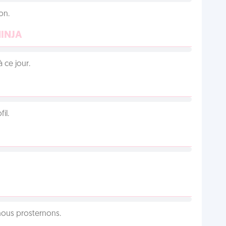
on.
NINJA
 ce jour.
il.
 nous prosternons.