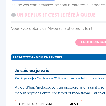
100 de vos commentaires ne sont ni enterrés ni modérés. 
UN DE PLUS ET C'EST LE TÊTE À QUEUE
Vous avez obtenu 68 Miaou sur votre profil. Joli !
LA LISTE DES B
LACAROTTE14 - VDM EN FAVORIS
Je sais où je vais
Par Pigeon
- Ça date de 2012 mais c'est de la bonne - Franc
Aujourd'hui, j'ai découvert un raccourci me faisant gag
depuis sept ans entre chez moi et mon travail. J'ai ca
JE VALIDE, C'EST UNE VDM
70 704