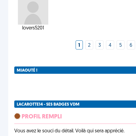
lovers5201
1
2
3
4
5
6
MIAOUTÉ !
LACAROTTE14 - SES BADGES VDM
PROFIL REMPLI
Vous avez le souci du détail. Voilà qui sera apprécié.