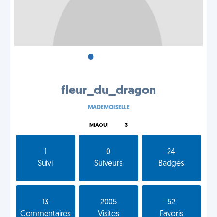
•
•
•
fleur_du_dragon
MADEMOISELLE
MIAOU!
3
1
0
24
Suivi
Suiveurs
Badges
13
2005
52
Commentaires
Visites
Favoris