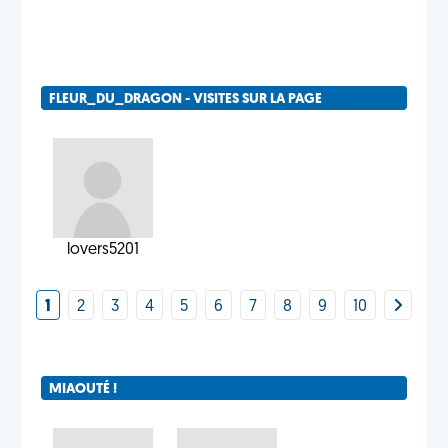
FLEUR_DU_DRAGON - VISITES SUR LA PAGE
lovers5201
1
2
3
4
5
6
7
8
9
10
MIAOUTÉ !