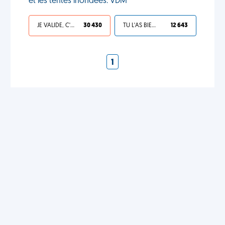
et les tentes inondées. VDM
JE VALIDE, C'EST UNE VDM
30 430
TU L'AS BIEN MÉRITÉ
12 643
1