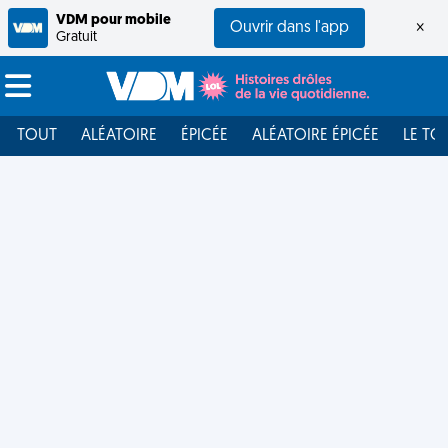
VDM pour mobile
Ouvrir dans l'app
×
Gratuit
TOUT
ALÉATOIRE
ÉPICÉE
ALÉATOIRE ÉPICÉE
LE TO