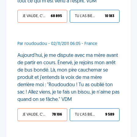
tout ce qui m'est venu à l'esprit. VDM
JE VALIDE, C'EST UNE VDM
68 895
TU L'AS BIEN MÉRITÉ
10 183
Par roudoudou - 02/11/2011 06:05 - France
Aujourd'hui, je me dispute avec ma mère avant
de partir en cours. Énervé, je rejoins mon arrêt
de bus bondé. Là, mon pire cauchemar se
produit et j'entends la voix de ma mère
derrière moi : "Roudoudou ! Tu as oublié ton
sac ! Allez viens, je te fais un bisou, je n'aime pas
quand on se fâche." VDM
JE VALIDE, C'EST UNE VDM
78 106
TU L'AS BIEN MÉRITÉ
9 589