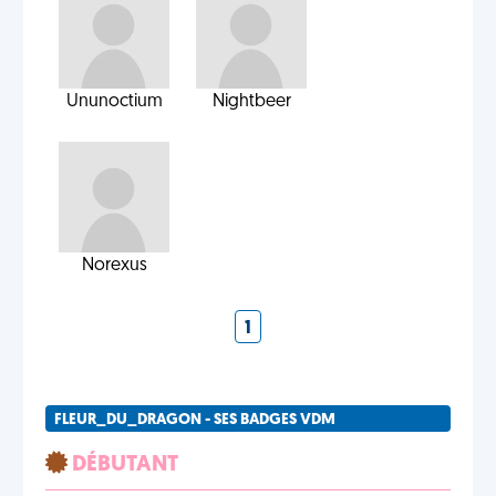
Ununoctium
Nightbeer
Norexus
1
FLEUR_DU_DRAGON - SES BADGES VDM
DÉBUTANT