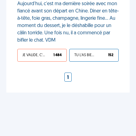
Aujourd'hui, c'est ma dernière soirée avec mon
fiancé avant son départ en Chine. Diner en tête-
à-tête, foie gras, champagne, lingerie fine... Au
moment du dessert, je le déshabille pour un
câlin torride. Une fois nu, il a commencé par
bifler le chat. VDM
JE VALIDE, C'EST UNE VDM
1 484
TU L'AS BIEN MÉRITÉ
152
1