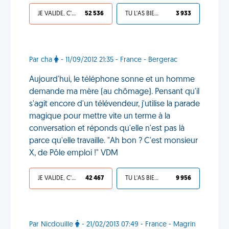
JE VALIDE, C'EST UNE VDM
52 536
TU L'AS BIEN MÉRITÉ
3 933
Par cha
- 11/09/2012 21:35 - France - Bergerac
Aujourd'hui, le téléphone sonne et un homme
demande ma mère (au chômage). Pensant qu'il
s'agit encore d'un télévendeur, j'utilise la parade
magique pour mettre vite un terme à la
conversation et réponds qu'elle n'est pas là
parce qu'elle travaille. "Ah bon ? C'est monsieur
X, de Pôle emploi !" VDM
JE VALIDE, C'EST UNE VDM
42 467
TU L'AS BIEN MÉRITÉ
9 956
Par Nicdouille
- 21/02/2013 07:49 - France - Magrin