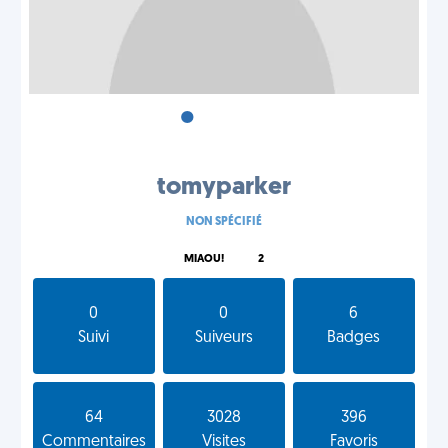
•
•
•
tomyparker
NON SPÉCIFIÉ
MIAOU!
2
0
0
6
Suivi
Suiveurs
Badges
64
3028
396
Commentaires
Visites
Favoris