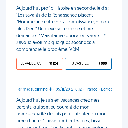
Aujourd'hui, prof d'Histoire en seconde, je dis :
"Les savants de la Renaissance placent
l'Homme au centre de la connaissance, et non
plus Dieu." Un élève se redresse et me
demande : "Mais il arrive quoi à leurs yeux…?"
J'avoue avoir mis quelques secondes à
comprendre le problème. VDM
JE VALIDE, C'EST UNE VDM
71 124
TU L'AS BIEN MÉRITÉ
7 080
Par msgsubliminal
- 05/11/2012 10:12 - France - Barret
Aujourd'hui, je suis en vacances chez mes
parents, qui sont au courant de mon
homosexualité depuis peu. J'ai entendu mon
père chanter "Laisse tomber les filles, laisse