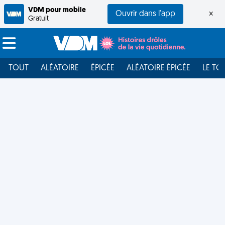
VDM pour mobile
Ouvrir dans l'app
×
Gratuit
TOUT
ALÉATOIRE
ÉPICÉE
ALÉATOIRE ÉPICÉE
LE TO