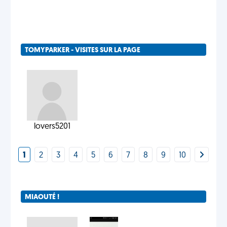
TOMYPARKER - VISITES SUR LA PAGE
lovers5201
1
2
3
4
5
6
7
8
9
10
MIAOUTÉ !