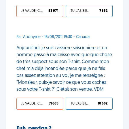
JE VALIDE, C'EST UNE VDM
83 974
TU L'AS BIEN MÉRITÉ
7 652
Par Anonyme - 16/08/2011 19:30 - Canada
Aujourd'hui, je suis caissière saisonnière et un
homme passe à ma caisse avec quelque chose
de très suspect sous son T-shirt. Comme mon
chef m'a déjà incendiée parce que je ne fais
pas assez attention au vol, je me renseigne :
"Monsieur, puis-je savoir ce que vous cachez
sous votre T-shirt ?" C'était son ventre. VDM
JE VALIDE, C'EST UNE VDM
71 665
TU L'AS BIEN MÉRITÉ
10 602
Euh, pardon ?