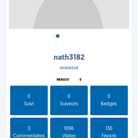
•
•
•
nath3182
MONSIEUR
MIAOU!
0
0
0
0
Suivi
Suiveurs
Badges
3
1096
130
Commentaires
Visites
Favoris