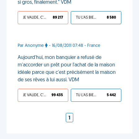
si gros, finalement." VDM
JE VALIDE, C'EST UNE VDM
89 217
TU L'AS BIEN MÉRITÉ
8 580
Par Anonyme
- 16/08/2011 07:48 - France
Aujourd'hui, mon banquier a refusé de
m'accorder un prêt pour l'achat de la maison
idéale parce que c'est précisément la maison
de ses rêves à lui aussi. VDM
JE VALIDE, C'EST UNE VDM
99 435
TU L'AS BIEN MÉRITÉ
5 442
1