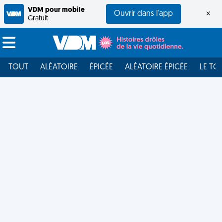
VDM pour mobile
Ouvrir dans l'app
×
Gratuit
TOUT
ALÉATOIRE
ÉPICÉE
ALÉATOIRE ÉPICÉE
LE TO