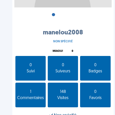
•
•
•
manelou2008
NON SPÉCIFIÉ
MIAOU!
0
0
0
0
Suivi
Suiveurs
Badges
1
148
0
Commentaires
Visites
Favoris