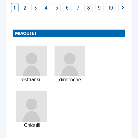
1
2
3
4
5
6
7
8
9
10
MIAOUTÉ !
resttranki...
dimenche
Chlouiii