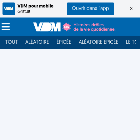
VDM pour mobile
Ouvrir dans l'app
×
Gratuit
TOUT
ALÉATOIRE
ÉPICÉE
ALÉATOIRE ÉPICÉE
LE TO