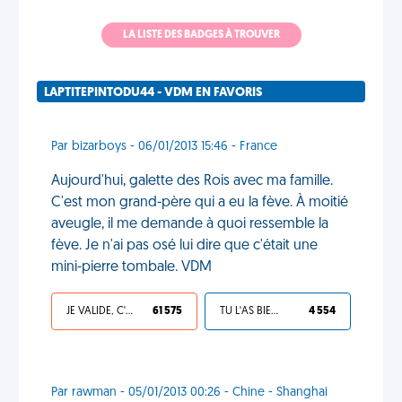
LA LISTE DES BADGES À TROUVER
LAPTITEPINTODU44 - VDM EN FAVORIS
Par bizarboys - 06/01/2013 15:46 - France
Aujourd'hui, galette des Rois avec ma famille.
C'est mon grand-père qui a eu la fève. À moitié
aveugle, il me demande à quoi ressemble la
fève. Je n'ai pas osé lui dire que c'était une
mini-pierre tombale. VDM
JE VALIDE, C'EST UNE VDM
61 575
TU L'AS BIEN MÉRITÉ
4 554
Par rawman - 05/01/2013 00:26 - Chine - Shanghai