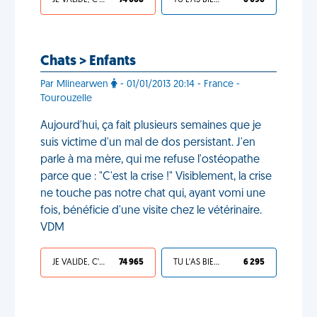
JE VALIDE, C'EST UNE VDM
74 068
TU L'AS BIEN MÉRITÉ
6 096
Chats > Enfants
Par Mlinearwen
- 01/01/2013 20:14 - France -
Tourouzelle
Aujourd'hui, ça fait plusieurs semaines que je
suis victime d'un mal de dos persistant. J'en
parle à ma mère, qui me refuse l'ostéopathe
parce que : "C'est la crise !" Visiblement, la crise
ne touche pas notre chat qui, ayant vomi une
fois, bénéficie d'une visite chez le vétérinaire.
VDM
JE VALIDE, C'EST UNE VDM
74 965
TU L'AS BIEN MÉRITÉ
6 295