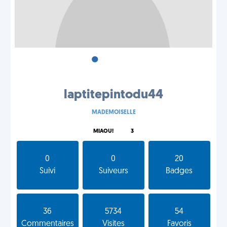
•
•
•
laptitepintodu44
MADEMOISELLE
MIAOU!
3
0
0
20
Suivi
Suiveurs
Badges
36
5734
54
Commentaires
Visites
Favoris