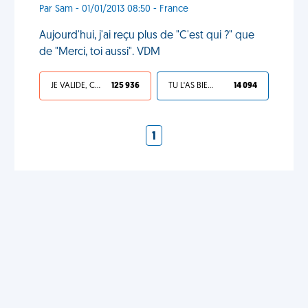
Par Sam - 01/01/2013 08:50 - France
Aujourd'hui, j'ai reçu plus de "C'est qui ?" que
de "Merci, toi aussi". VDM
JE VALIDE, C'EST UNE VDM
125 936
TU L'AS BIEN MÉRITÉ
14 094
1